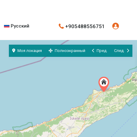
+905488556751
Русский
Моя локация
Полноэкранный
Пред.
След.