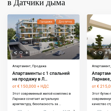
в Датчики дыма
Продажа
Доступно
Апартамент
,
Продажа
Апартамент
Апартаменты с 1 спальней
Апартам
на продажу в Л...
Ларнаке,
€ 150,000
€ 215,
от
+ НДС
от
Этот современный жилой комплекс в
Этот бутик-
Ларнаке сочетает актуальную
современную
архитектуру, безопасность за
...
качество с
2