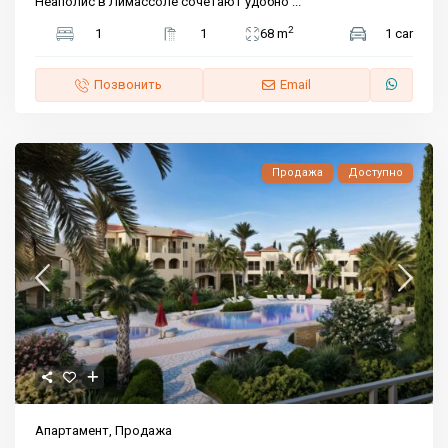
Неаполис в Лимассоле сочетают удобно
...
2
1
1
68 m
1 car
Позвонить
Email
Продажа
Доступно
Апартамент
,
Продажа