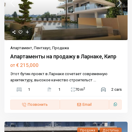
Апартамент
,
Пентхаус
,
Продажа
Апартаменты на продажу в Ларнаке, Кипр
€ 215,000
от
Этот бутик-проект в Ларнаке сочетает современную
архитектуру, высокое качество строительст
...
2
1
1
70 m
2 cars
Позвонить
Email
Продажа
Доступно