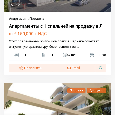
Апартамент
,
Продажа
Апартаменты с 1 спальней на продажу в Л...
€ 150,000
от
+ НДС
Этот современный жилой комплекс в Ларнаке сочетает
актуальную архитектуру, безопасность за
...
2
1
1
67 m
1 car
Позвонить
Email
Продажа
Доступно