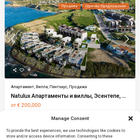
Продажа
Горячее Предложение
Апартамент
,
Вилла
,
Пентхаус
,
Продажа
Natulux Апартаменты и виллы, Эсентепе, ...
€ 200,000
от
Natulux — престижный прибрежный жилой проект в районе
Manage Consent
Эсентепе на Северном Кипре, предлага
...
To provide the best experiences, we use technologies like cookies to
1
1
1 car
store and/or access device information. Consenting to these