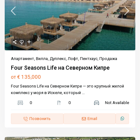
Апартамент
,
Вилла
,
Дуплекс
,
Лофт
,
Пентхаус
,
Продажа
Four Seasons Life на Северном Кипре
€ 135,000
от
Four Seasons Life на Северном Кипре — это крупный жилой
комплекс у моря в Искеле, который
...
0
0
Not Available
Позвонить
Email