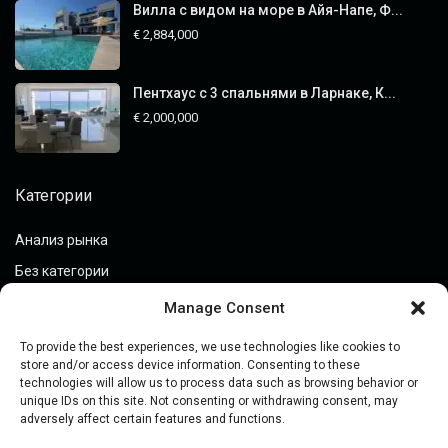
Вилла с видом на море в Айя-Напе, Ф...
€ 2,884,000
Пентхаус с 3 спальнями в Ларнаке, К...
€ 2,000,000
Категории
Анализ рынка
Без категории
Закрытые предложения
Manage Consent
Инвестиции в недвижимость
To provide the best experiences, we use technologies like cookies to
Покупка недвижимости
store and/or access device information. Consenting to these
technologies will allow us to process data such as browsing behavior or
Просмотр недвижимости
unique IDs on this site. Not consenting or withdrawing consent, may
adversely affect certain features and functions.
Руководства