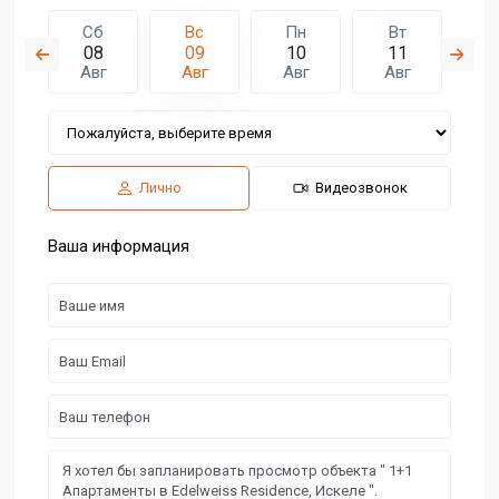
н
Сб
Вс
Пн
Вт
С
7
08
09
10
11
1
г
Авг
Авг
Авг
Авг
А
Лично
Видеозвонок
Ваша информация