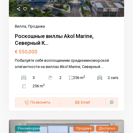
Вилла
,
Продажа
Роскошные виллы Akol Marine,
Северный К...
€ 550,000
Побалуйте себя воплощением средиземноморской
элегантности на виллах Akol Marine, Северный
...
2
3
2
256 m
2 cars
2
256 m
Позвонить
Email
Рекомендуем
Продажа
Доступно