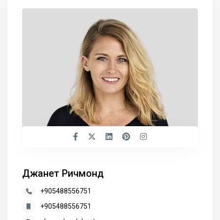
Джанет Ричмонд
+905488556751
+905488556751