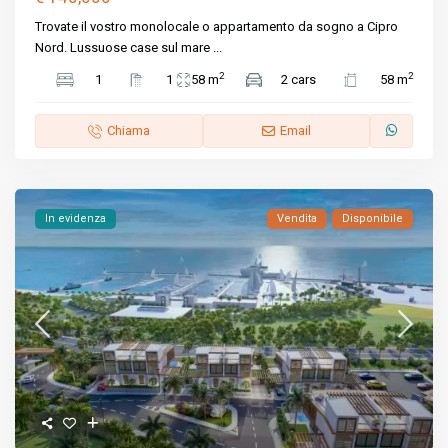
Trovate il vostro monolocale o appartamento da sogno a Cipro
Nord. Lussuose case sul mare
...
2
2
1
1
58 m
2 cars
58 m
Chiama
Email
In evidenza
Vendita
Disponibile