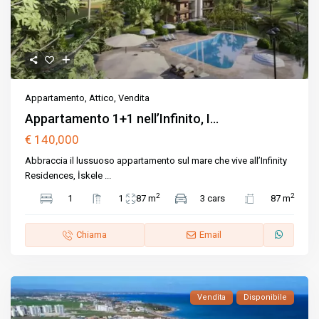
Appartamento
,
Attico
,
Vendita
Appartamento 1+1 nell’Infinito, I...
€ 140,000
Abbraccia il lussuoso appartamento sul mare che vive all’Infinity
Residences, İskele
...
2
2
1
1
87 m
3 cars
87 m
Chiama
Email
Vendita
Disponibile