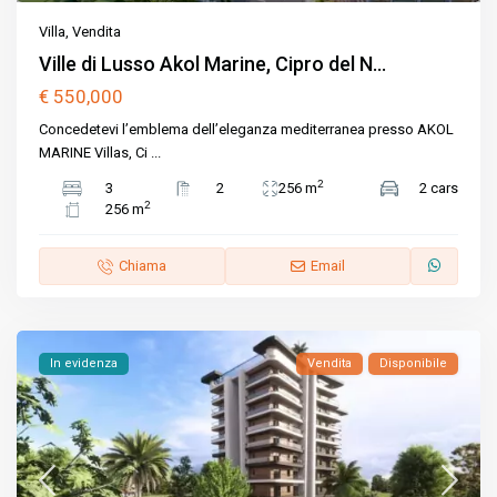
Villa
,
Vendita
Ville di Lusso Akol Marine, Cipro del N...
€ 550,000
Concedetevi l’emblema dell’eleganza mediterranea presso AKOL
MARINE Villas, Ci
...
2
3
2
256 m
2 cars
2
256 m
Chiama
Email
In evidenza
Vendita
Disponibile