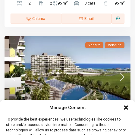
2
2
2
2
95 m
3 cars
95 m
Chiama
Email
Vendita
Venduto
Manage Consent
To provide the best experiences, we use technologies like cookies to
Attico
,
Vendita
store and/or access device information. Consenting to these
technologies will allow us to process data such as browsing behavior or
Attico 2+1 a Grand Sapphire, Cipro