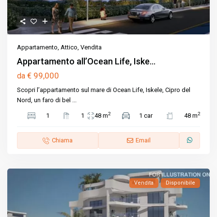
Appartamento
,
Attico
,
Vendita
Appartamento all’Ocean Life, Iske...
€ 99,000
da
Scopri l’appartamento sul mare di Ocean Life, Iskele, Cipro del
Nord, un faro di bel
...
2
2
1
1
48 m
1 car
48 m
Chiama
Email
Vendita
Disponibile