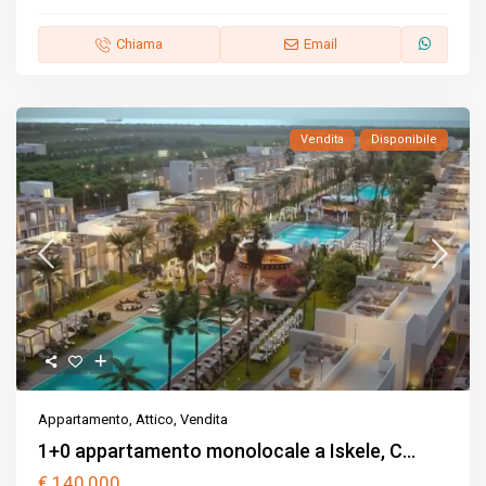
Chiama
Email
Vendita
Disponibile
Appartamento
,
Attico
,
Vendita
1+0 appartamento monolocale a Iskele, C...
€ 140,000