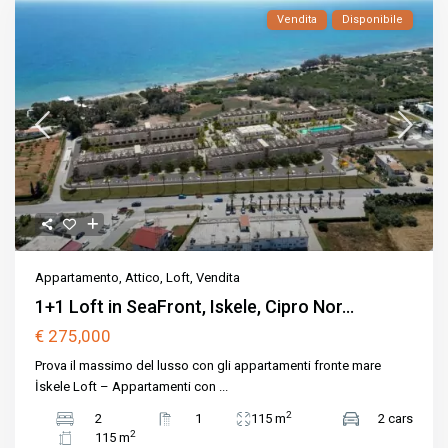
Vendita
Disponibile
Appartamento
,
Attico
,
Loft
,
Vendita
1+1 Loft in SeaFront, Iskele, Cipro Nor...
€ 275,000
Prova il massimo del lusso con gli appartamenti fronte mare
İskele Loft – Appartamenti con
...
2
2
1
115 m
2 cars
2
115 m