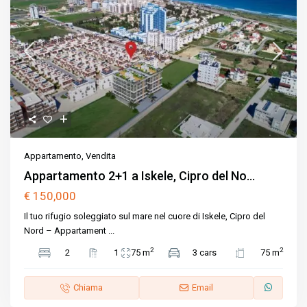
Appartamento
,
Vendita
Appartamento 2+1 a Iskele, Cipro del No...
€ 150,000
Il tuo rifugio soleggiato sul mare nel cuore di Iskele, Cipro del
Nord – Appartament
...
2
2
2
1
75 m
3 cars
75 m
Chiama
Email