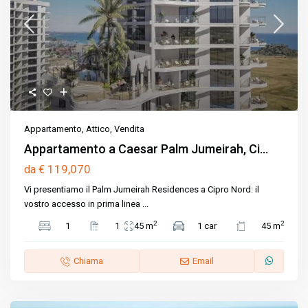
Appartamento
,
Attico
,
Vendita
Appartamento a Caesar Palm Jumeirah, Ci...
€ 119,070
da
Vi presentiamo il Palm Jumeirah Residences a Cipro Nord: il
vostro accesso in prima linea
...
2
2
1
1
45 m
1 car
45 m
Chiama
Email