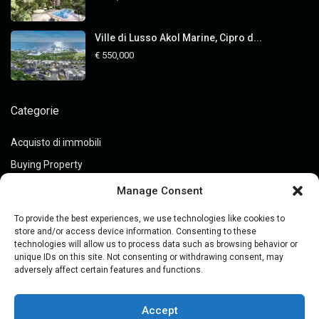
Ville di Lusso Akol Marine, Cipro d...
€ 550,000
Categorie
Acquisto di immobili
Buying Property
Guides
Manage Consent
Immobili
To provide the best experiences, we use technologies like cookies to
Legal Guides
store and/or access device information. Consenting to these
technologies will allow us to process data such as browsing behavior or
Off-Market Assets
unique IDs on this site. Not consenting or withdrawing consent, may
adversely affect certain features and functions.
Posizione
Prezzo
Accept