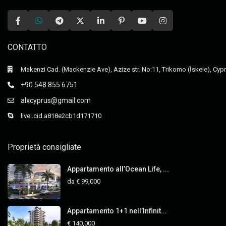
CONTATTO
Makenzi Cad. (Mackenzie Ave), Azize str. No:11, Trikomo (İskele), Cyp
+90 548 855 6751
alxcyprus@gmail.com
live:.cid.a818e2cb1d171710
Proprietà consigliate
Appartamento all’Ocean Life, ...
da
€ 99,000
Appartamento 1+1 nell’Infinit...
€ 140,000