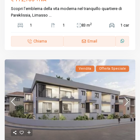
Scopri l’emblema della vita moderna nel tranquillo quartiere di
Pareklissia, Limasso
...
2
1
1
83 m
1 car
Chiama
Email
Vendita
Offerta Speciale