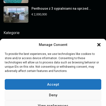
Penthouse z 3 sypialniami na sprzed...
€ 2,000,000
Kategorie
Analizy rynku
Manage Consent
Cena
To provide the best experiences, we use technologies like cookies to
Inwestycje w nieruchomości
store and/or access device information. Consenting to these
technologies will allow us to process data such as browsing behavior or
Kupowanie nieruchomości
unique IDs on this site. Not consenting or withdrawing consent, may
adversely affect certain features and functions.
Oglądanie nieruchomości
Poradniki
Accept
Porady prawne
Deny
View preferences