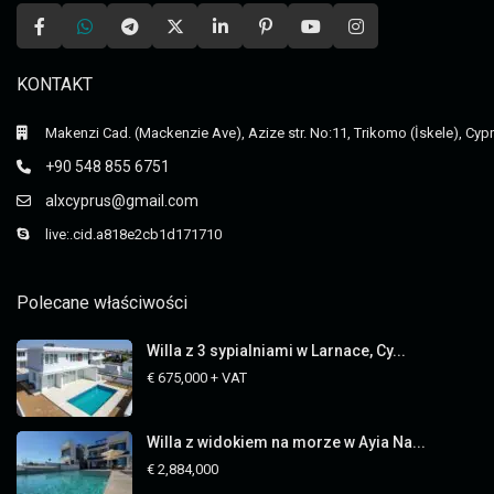
KONTAKT
Makenzi Cad. (Mackenzie Ave), Azize str. No:11, Trikomo (İskele), Cyp
+90 548 855 6751
alxcyprus@gmail.com
live:.cid.a818e2cb1d171710
Polecane właściwości
Willa z 3 sypialniami w Larnace, Cy...
€ 675,000
+ VAT
Willa z widokiem na morze w Ayia Na...
€ 2,884,000