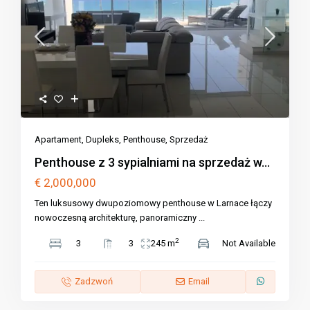
Apartament
,
Dupleks
,
Penthouse
,
Sprzedaż
Penthouse z 3 sypialniami na sprzedaż w...
€ 2,000,000
Ten luksusowy dwupoziomowy penthouse w Larnace łączy
nowoczesną architekturę, panoramiczny
...
2
3
3
245 m
Not Available
Zadzwoń
Email