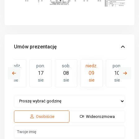
Umów prezentację
niedz.
pon.
sob.
niedz.
pon.
16
17
08
09
10
sie
sie
sie
sie
sie
sob.
niedz.
pon.
15
16
17
sie
sie
sie
Osobiście
Wideorozmowa