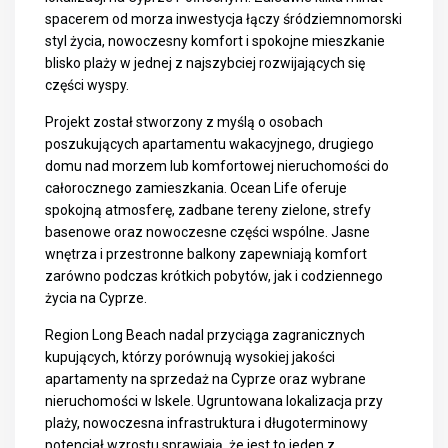
spacerem od morza inwestycja łączy śródziemnomorski
styl życia, nowoczesny komfort i spokojne mieszkanie
blisko plaży w jednej z najszybciej rozwijających się
części wyspy.
Projekt został stworzony z myślą o osobach
poszukujących apartamentu wakacyjnego, drugiego
domu nad morzem lub komfortowej nieruchomości do
całorocznego zamieszkania. Ocean Life oferuje
spokojną atmosferę, zadbane tereny zielone, strefy
basenowe oraz nowoczesne części wspólne. Jasne
wnętrza i przestronne balkony zapewniają komfort
zarówno podczas krótkich pobytów, jak i codziennego
życia na Cyprze.
Region Long Beach nadal przyciąga zagranicznych
kupujących, którzy porównują wysokiej jakości
apartamenty na sprzedaż na Cyprze
oraz wybrane
nieruchomości w Iskele
. Ugruntowana lokalizacja przy
plaży, nowoczesna infrastruktura i długoterminowy
potencjał wzrostu sprawiają, że jest to jeden z