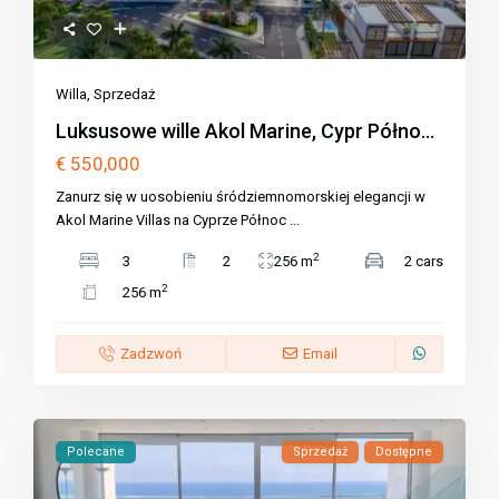
Willa
,
Sprzedaż
Luksusowe wille Akol Marine, Cypr Półno...
€ 550,000
Zanurz się w uosobieniu śródziemnomorskiej elegancji w
Akol Marine Villas na Cyprze Północ
...
2
3
2
256 m
2 cars
2
256 m
Zadzwoń
Email
Polecane
Sprzedaż
Dostępne