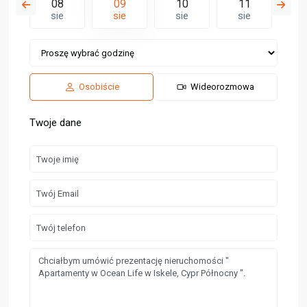
7
08
09
10
11
1
e
sie
sie
sie
sie
s
Osobiście
Wideorozmowa
Twoje dane