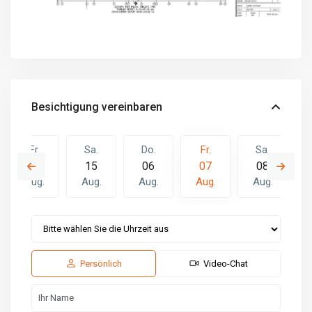
Besichtigung vereinbaren
Fr.
Sa.
Do.
Fr.
Sa.
14
15
06
07
08
Aug.
Aug.
Aug.
Aug.
Aug.
Do.
Fr.
Sa.
13
14
15
Aug.
Aug.
Aug.
Persönlich
Video-Chat