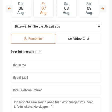
.
Do.
Fr.
Sa.
So.
M
5
06
07
08
09
1
.
Aug.
Aug.
Aug.
Aug.
Au
Persönlich
Video-Chat
Ihre Informationen