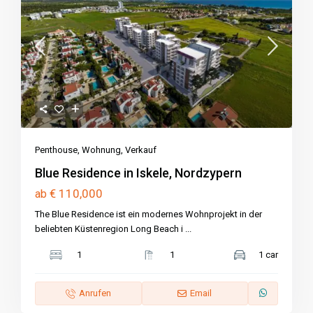
Penthouse
,
Wohnung
,
Verkauf
Blue Residence in Iskele, Nordzypern
€ 110,000
ab
The Blue Residence ist ein modernes Wohnprojekt in der
beliebten Küstenregion Long Beach i
...
1
1
1 car
Anrufen
Email