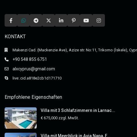
KONTAKT
Makenzi Cad. (Mackenzie Ave), Azize str. No:11, Trikomo (İskele), Cyp
+90 548 855 6751
alxcyprus@gmail.com
live:.cid.a818e2cb1d171710
Empfohlene Eigenschaften
Villa mit 3 Schlafzimmern in Larnac...
€ 675,000
zzgl. MwSt.
Villa mit Meerblick in Ayia Napa, F...