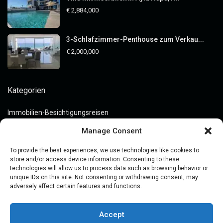
€ 2,884,000
3-Schlafzimmer-Penthouse zum Verkau...
€ 2,000,000
Kategorien
Immobilien-Besichtigungsreisen
Immobilieninvestitionen
Manage Consent
Immobilienkauf
To provide the best experiences, we use technologies like cookies to
Leitfäden
store and/or access device information. Consenting to these
technologies will allow us to process data such as browsing behavior or
Markteinblicke
unique IDs on this site. Not consenting or withdrawing consent, may
adversely affect certain features and functions.
Off-Market Assets
Preis
Accept
Rechtliche Leitfäden