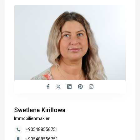
Swetlana Kirillowa
Immobilienmakler
+905488556751
+905488556751