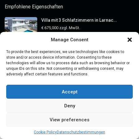
Empfohlene Eigenschaften
Villa mit 3 Schlafzimmern in Larnac...
€ 675,000
zzgl. MwSt.
Manage Consent
Villa mit Meerblick in Ayia Napa, F...
To provide the best experiences, we use technologies like cookies to
€ 2,884,000
store and/or access device information. Consenting to these
technologies will allow us to process data such as browsing behavior or
unique IDs on this site. Not consenting or withdrawing consent, may
3-Schlafzimmer-Penthouse zum Verkau...
adversely affect certain features and functions.
€ 2,000,000
Accept
Kategorien
Deny
Immobilien-Besichtigungsreisen
View preferences
Swetlana
Immobilieninvestitionen
Kirillowa
Cookie Policy
Datenschutzbestimmungen
Immobilienkauf