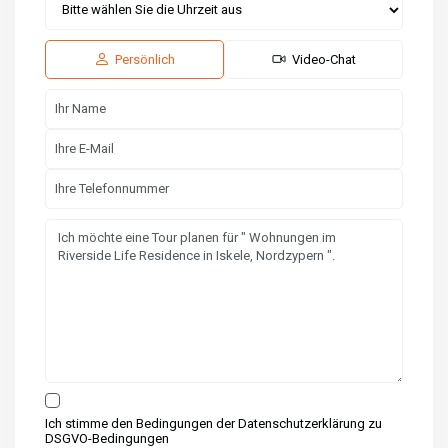
Do.
Fr.
Sa.
13
14
15
Aug.
Aug.
Aug.
Persönlich
Video-Chat
Ich stimme den Bedingungen der Datenschutzerklärung zu
DSGVO-Bedingungen