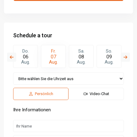
Schedule a tour
.
Do.
Fr.
Sa.
So.
M
5
06
07
08
09
1
.
Aug.
Aug.
Aug.
Aug.
Au
Persönlich
Video-Chat
Ihre Informationen