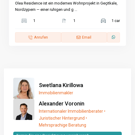
Olea Residence ist ein modernes Wohnprojekt in Geçitkale,
Nordzypern — einer ruhigen und g
...
1
1
1 car
Anrufen
Email
Swetlana Kirillowa
Immobilienmakler
Alexander Voronin
Internationaler Immobilienberater •
Juristischer Hintergrund •
Mehrsprachige Beratung