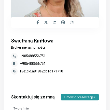
Swietłana Kiriłłowa
Broker nieruchomości
+905488556751
+905488556751
live:.cid.a818e2cb1d171710
Skontaktuj się ze mną
Umówić prezentację?