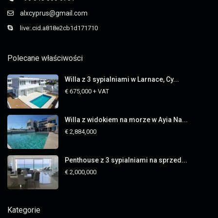
alxcyprus@gmail.com
live:.cid.a818e2cb1d171710
Polecane właściwości
Willa z 3 sypialniami w Larnace, Cy...
€ 675,000
+ VAT
Willa z widokiem na morze w Ayia Na...
€ 2,884,000
Penthouse z 3 sypialniami na sprzed...
€ 2,000,000
Kategorie