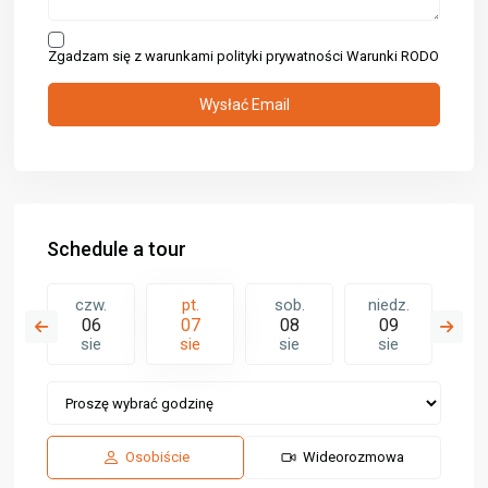
Zgadzam się z warunkami polityki prywatności
Warunki RODO
Schedule a tour
.
czw.
pt.
sob.
niedz.
po
5
06
07
08
09
1
e
sie
sie
sie
sie
s
Osobiście
Wideorozmowa