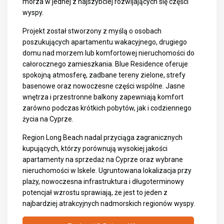
morza w jednej z najszybciej rozwijających się części
wyspy.
Projekt został stworzony z myślą o osobach
poszukujących apartamentu wakacyjnego, drugiego
domu nad morzem lub komfortowej nieruchomości do
całorocznego zamieszkania. Blue Residence oferuje
spokojną atmosferę, zadbane tereny zielone, strefy
basenowe oraz nowoczesne części wspólne. Jasne
wnętrza i przestronne balkony zapewniają komfort
zarówno podczas krótkich pobytów, jak i codziennego
życia na Cyprze.
Region Long Beach nadal przyciąga zagranicznych
kupujących, którzy porównują wysokiej jakości
apartamenty na sprzedaż na Cyprze
oraz wybrane
nieruchomości w Iskele
. Ugruntowana lokalizacja przy
plaży, nowoczesna infrastruktura i długoterminowy
potencjał wzrostu sprawiają, że jest to jeden z
najbardziej atrakcyjnych nadmorskich regionów wyspy.