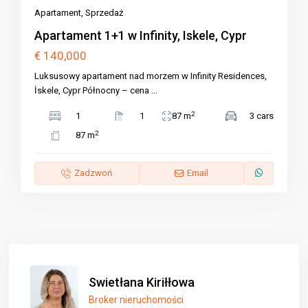
Apartament
,
Sprzedaż
Apartament 1+1 w Infinity, Iskele, Cypr
€ 140,000
Luksusowy apartament nad morzem w Infinity Residences,
İskele, Cypr Północny – cena
...
2
1
1
87 m
3 cars
2
87 m
Zadzwoń
Email
Swietłana Kiriłłowa
Broker nieruchomości