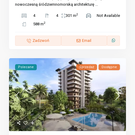
nowoczesną śródziemnomorską architekturę
...
2
4
4
301 m
Not Available
2
588 m
Zadzwoń
Email
Polecane
Sprzedaż
Dostępne