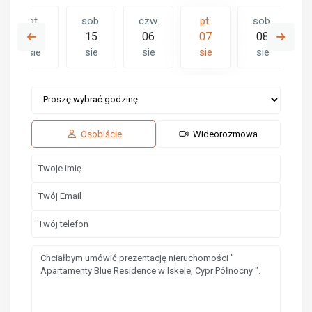
pt.
sob.
czw.
pt.
sob.
n
14
15
06
07
08
sie
sie
sie
sie
sie
czw.
pt.
sob.
13
14
15
sie
sie
sie
Osobiście
Wideorozmowa