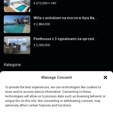
€ 675,000
+ VAT
Willa z widokiem na morze w Ayia Na...
€ 2,884,000
Penthouse z 3 sypialniami na sprzed...
€ 2,000,000
Kategorie
Analizy rynku
Manage Consent
Cena
To provide the best experiences, we use technologies like cookies to
Inwestycje w nieruchomości
store and/or access device information. Consenting to these
technologies will allow us to process data such as browsing behavior or
Kupowanie nieruchomości
unique IDs on this site. Not consenting or withdrawing consent, may
adversely affect certain features and functions.
Oglądanie nieruchomości