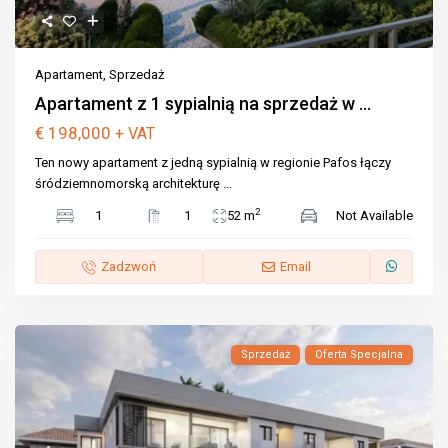
Apartament
,
Sprzedaż
Apartament z 1 sypialnią na sprzedaż w ...
€ 198,000
+ VAT
Ten nowy apartament z jedną sypialnią w regionie Pafos łączy
śródziemnomorską architekturę
...
2
1
1
52 m
Not Available
Zadzwoń
Email
Sprzedaż
Oferta Specjalna