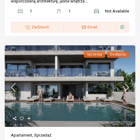
współczesną architekturę, jasne wnętrza
...
1
1
Not Available
Zadzwoń
Email
Sprzedaż
Dostępne
Apartament
,
Sprzedaż