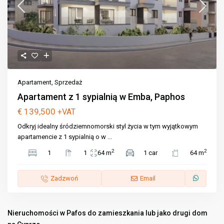
Apartament
,
Sprzedaż
Apartament z 1 sypialnią w Emba, Paphos
€ 139,500
+VAT
Odkryj idealny śródziemnomorski styl życia w tym wyjątkowym
apartamencie z 1 sypialnią o w
...
2
2
1
1
64 m
1 car
64 m
Zadzwoń
Email
Nieruchomości w Pafos do zamieszkania lub jako drugi dom