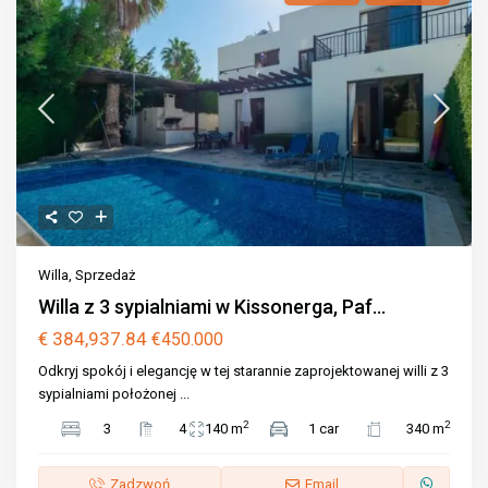
Willa
,
Sprzedaż
Willa z 3 sypialniami w Kissonerga, Paf...
€ 384,937.84
€450.000
Odkryj spokój i elegancję w tej starannie zaprojektowanej willi z 3
sypialniami położonej
...
2
2
3
4
140 m
1 car
340 m
Zadzwoń
Email