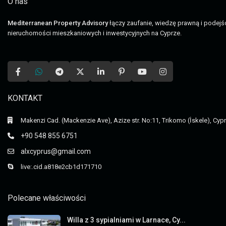
O nas
Mediterranean Property Advisory
łączy zaufanie, wiedzę prawną i podej
nieruchomości mieszkaniowych i inwestycyjnych na Cyprze.
KONTAKT
Makenzi Cad. (Mackenzie Ave), Azize str. No:11, Trikomo (İskele), Cyp
+90 548 855 6751
alxcyprus@gmail.com
live:.cid.a818e2cb1d171710
Polecane właściwości
Willa z 3 sypialniami w Larnace, Cy...