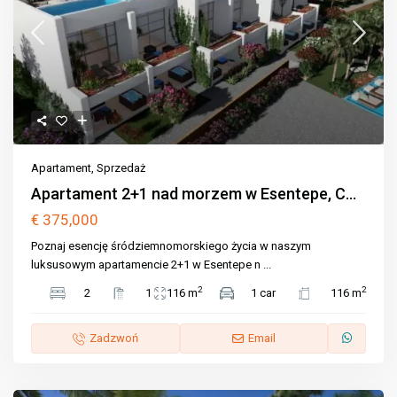
Apartament
,
Sprzedaż
Apartament 2+1 nad morzem w Esentepe, C...
€ 375,000
Poznaj esencję śródziemnomorskiego życia w naszym
luksusowym apartamencie 2+1 w Esentepe n
...
2
2
2
1
116 m
1 car
116 m
Zadzwoń
Email