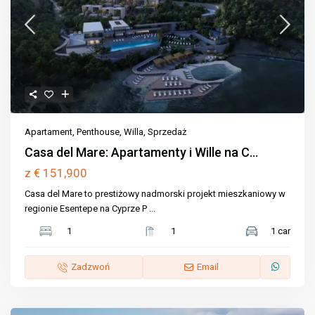
Apartament
,
Penthouse
,
Willa
,
Sprzedaż
Casa del Mare: Apartamenty i Wille na C...
€ 151,900
z
Casa del Mare to prestiżowy nadmorski projekt mieszkaniowy w
regionie Esentepe na Cyprze P
...
1
1
1 car
Zadzwoń
Email