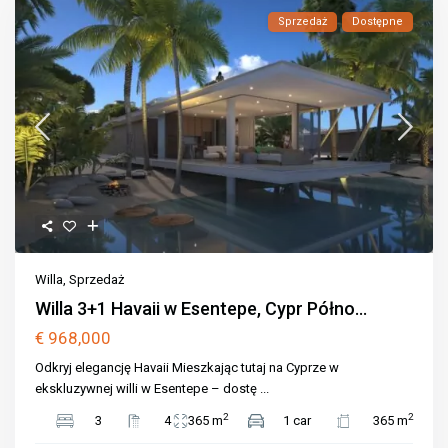
Sprzedaż
Dostępne
Willa
,
Sprzedaż
Willa 3+1 Havaii w Esentepe, Cypr Półno...
€ 968,000
Odkryj elegancję Havaii Mieszkając tutaj na Cyprze w
ekskluzywnej willi w Esentepe – dostę
...
2
2
3
4
365 m
1 car
365 m