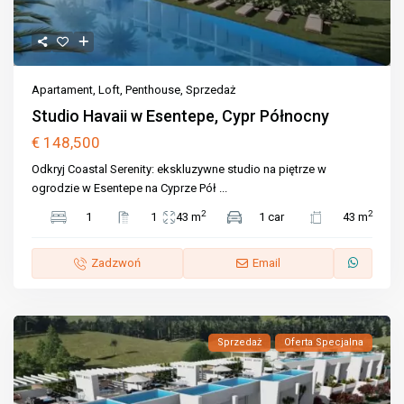
Apartament
,
Loft
,
Penthouse
,
Sprzedaż
Studio Havaii w Esentepe, Cypr Północny
€ 148,500
Odkryj Coastal Serenity: ekskluzywne studio na piętrze w
ogrodzie w Esentepe na Cyprze Pół
...
2
2
1
1
43 m
1 car
43 m
Zadzwoń
Email
Sprzedaż
Oferta Specjalna