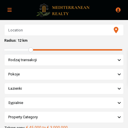
Radius:
12 km
Rodzaj transakcji
Pokoje
Łazienki
Sypialnie
Property Category
€ 45,000 to € 3,000,000
Zakres ceny: