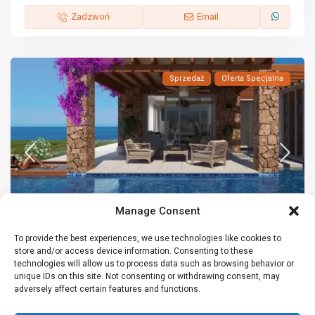
Zadzwoń
Email
Sprzedaż
Oferta Specjalna
Manage Consent
To provide the best experiences, we use technologies like cookies to
store and/or access device information. Consenting to these
Willa
,
Sprzedaż
technologies will allow us to process data such as browsing behavior or
unique IDs on this site. Not consenting or withdrawing consent, may
Willa 3+1 nad morzem na sprzedaż w Esen...
adversely affect certain features and functions.
€ 1,850,002