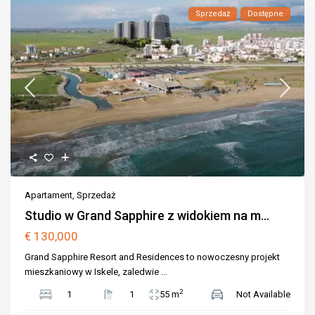
Sprzedaż
Dostępne
Apartament
,
Sprzedaż
Studio w Grand Sapphire z widokiem na m...
€ 130,000
Grand Sapphire Resort and Residences to nowoczesny projekt
mieszkaniowy w Iskele, zaledwie
...
2
1
1
55 m
Not Available