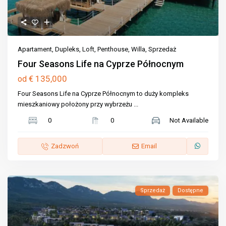
Apartament
,
Dupleks
,
Loft
,
Penthouse
,
Willa
,
Sprzedaż
Four Seasons Life na Cyprze Północnym
€ 135,000
od
Four Seasons Life na Cyprze Północnym to duży kompleks
mieszkaniowy położony przy wybrzeżu
...
0
0
Not Available
Zadzwoń
Email
Sprzedaż
Dostępne