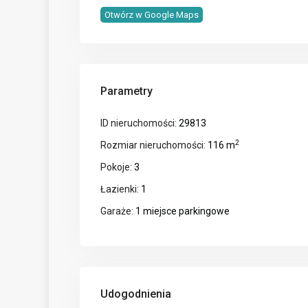
Otwórz w Google Maps
Parametry
ID nieruchomości:
29813
2
Rozmiar nieruchomości:
116 m
Pokoje:
3
Łazienki:
1
Garaże:
1 miejsce parkingowe
Udogodnienia