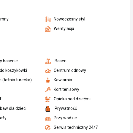
emny
Nowoczesny styl
Wentylacja
zy basenie
Basen
 do koszykówki
Centrum odnowy
(łaźnia turecka)
Kawiarnia
Kort tenisowy
f
Opieka nad dziećmi
baw dla dzieci
Prywatność
laży
Przy wodzie
Serwis techniczny 24/7