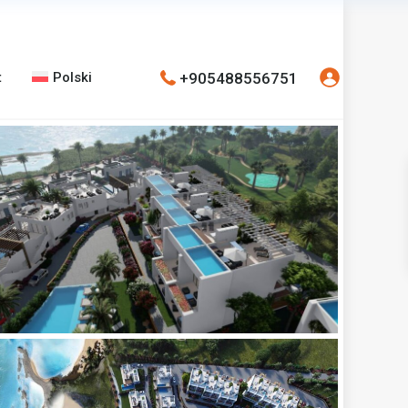
+905488556751
t
Polski