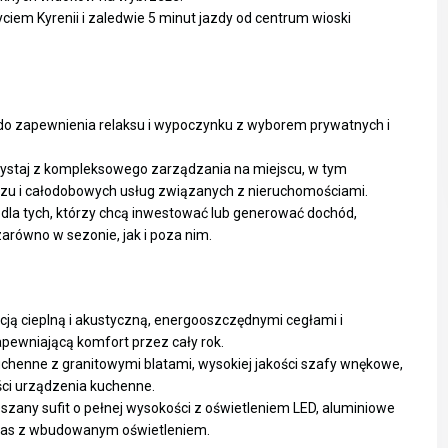
yciem Kyrenii i zaledwie 5 minut jazdy od centrum wioski
o zapewnienia relaksu i wypoczynku z wyborem prywatnych i
ystaj z kompleksowego zarządzania na miejscu, w tym
azu i całodobowych usług związanych z nieruchomościami.
dla tych, którzy chcą inwestować lub generować dochód,
arówno w sezonie, jak i poza nim.
ją cieplną i akustyczną, energooszczędnymi cegłami i
pt.
sob.
niedz.
pewniającą komfort przez cały rok.
14
15
16
henne z granitowymi blatami, wysokiej jakości szafy wnękowe,
sie
sie
sie
ści urządzenia kuchenne.
zany sufit o pełnej wysokości z oświetleniem LED, aluminiowe
aras z wbudowanym oświetleniem.