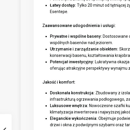
Łatwy dostęp:
Tylko 20 minut od tętniącej ż
Esentepe.
Zaawansowane udogodnienia i usługi:
Prywatne i wspólne baseny:
Dostosowane d
wspólnych basenów nad jeziorem.
Utrzymanie i zarządzanie obiektem:
Skorz
konserwacji basenu, kształtowania krajobr
Potencjał inwestycyjny:
Lukratywna okazja 
oferując atrakcyjne perspektywy wynajmu z
Jakość i komfort:
Doskonała konstrukcja:
Zbudowany z izolac
infrastrukturą ogrzewania podłogowego, za
Luksusowe wnętrza:
Nowoczesne szafki kuc
klimatyzacja inwerterowa i najwyższej jako
Eleganckie wykończenia:
Obejmuje podwies
drzwi i okna z podwójnymi szybami oraz t