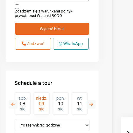
Zgadzam się z warunkami polityki
prywatności
Warunki RODO
Zadzwoń
WhatsApp
Schedule a tour
pon.
sob.
niedz.
pon.
wt.
śr.
czw.
17
08
09
10
11
12
13
sie
sie
sie
sie
sie
sie
sie