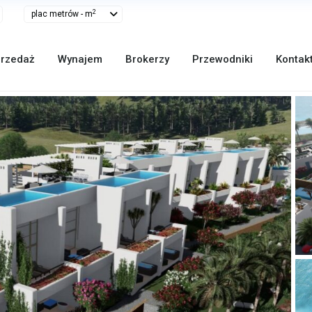
2
plac metrów - m
rzedaż
Wynajem
Brokerzy
Przewodniki
Kontak