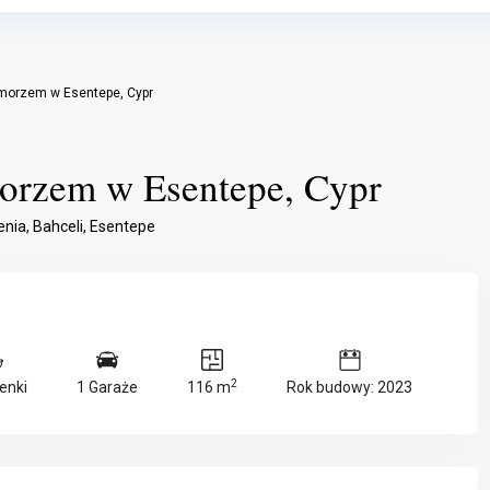
morzem w Esentepe, Cypr
orzem w Esentepe, Cypr
enia
,
Bahceli
,
Esentepe
2
enki
1 Garaże
116 m
Rok budowy: 2023