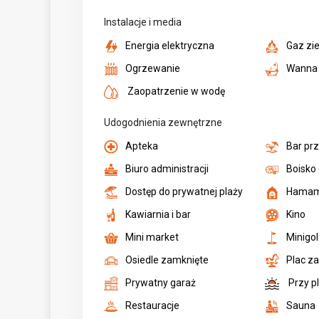
Instalacje i media
Energia elektryczna
Gaz zi
Ogrzewanie
Wanna
Zaopatrzenie w wodę
Udogodnienia zewnętrzne
Apteka
Bar pr
Biuro administracji
Boisko
Dostęp do prywatnej plaży
Hamam 
Kawiarnia i bar
Kino
Mini market
Minigol
Osiedle zamknięte
Plac za
Prywatny garaż
Przy p
Restauracje
Sauna