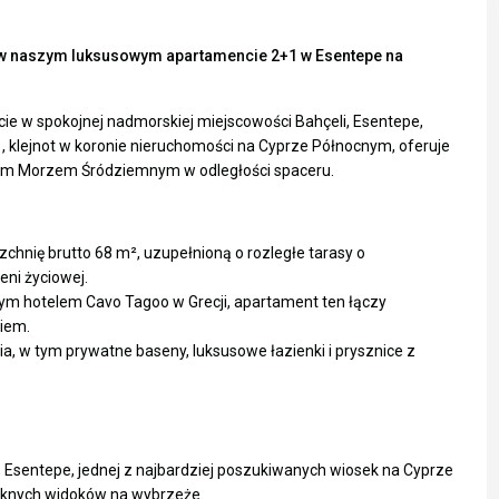
w naszym luksusowym apartamencie 2+1 w Esentepe na
ie w spokojnej nadmorskiej miejscowości Bahçeli, Esentepe,
, klejnot w koronie nieruchomości na Cyprze Północnym, oferuje
nym Morzem Śródziemnym w odległości spaceru.
chnię brutto 68 m², uzupełnioną o rozległe tarasy o
eni życiowej.
ym hotelem Cavo Tagoo w Grecji, apartament ten łączy
iem.
, w tym prywatne baseny, luksusowe łazienki i prysznice z
 Esentepe, jednej z najbardziej poszukiwanych wiosek na Cyprze
ięknych widoków na wybrzeże.