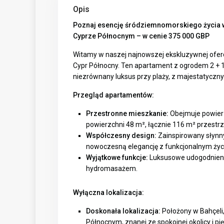
Opis
Poznaj esencję śródziemnomorskiego życia 
Cyprze Północnym – w cenie 375 000 GBP
Witamy w naszej najnowszej ekskluzywnej oferc
Cypr Północny. Ten apartament z ogrodem 2 + 1
niezrównany luksus przy plaży, z majestatycz
Przegląd apartamentów:
Przestronne mieszkanie:
Obejmuje powierz
powierzchni 48 m², łącznie 116 m² przestrz
Współczesny design:
Zainspirowany słynn
nowoczesną elegancję z funkcjonalnym życ
Wyjątkowe funkcje:
Luksusowe udogodnienia
hydromasażem.
Wyłączna lokalizacja:
Doskonała lokalizacja:
Położony w Bahçeli,
Północnym, znanej ze spokojnej okolicy i p