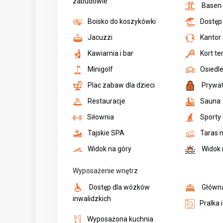
zabudowie
Basen
Boisko do koszykówki
Dostęp
Jacuzzi
Kantor
Kawiarnia i bar
Kort t
Minigolf
Osiedl
Plac zabaw dla dzieci
Prywa
Restauracje
Sauna
Siłownia
Sporty
Tajskie SPA
Taras 
Widok na góry
Widok 
Wyposażenie wnętrz
Dostęp dla wózków
Główna
inwalidzkich
Pralka 
Wyposażona kuchnia