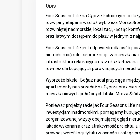
Opis
Four Seasons Life na Cyprze Północnym to duż
rozwijany etapami wzdłuż wybrzeża Morza Śródz
rozwiniętej nadmorskiej lokalizacji, łącząc ko
oraz łatwym dostępem do plaży w jednym z naj
Four Seasons Life jest odpowiedni dla osób pos
nieruchomości do całorocznego zamieszkania 
infrastruktura rekreacyjna oraz ukształtowana 
również dla kupujących porównujących nieruch
Wybrzeże Iskele–Boğaz nadal przyciąga mię
apartamenty na sprzedaż na Cyprze
oraz
nieru
mieszkaniowych położonych blisko Morza Śród
Ponieważ projekty takie jak Four Seasons Life
inwestycjami nadmorskimi, pomagamy kupujący
zorganizowanej wizyty obejmującej ogląd nieruc
jakość wykonania oraz atrakcyjność projektu, a
prawnej, weryfikacji tytułu własności i całego p