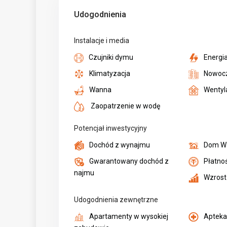
Udogodnienia
Instalacje i media
Czujniki dymu
Energi
Klimatyzacja
Nowocz
Wanna
Wentyl
Zaopatrzenie w wodę
Potencjał inwestycyjny
Dochód z wynajmu
Dom W
Gwarantowany dochód z
Płatno
najmu
Wzrost 
Udogodnienia zewnętrzne
Apartamenty w wysokiej
Aptek