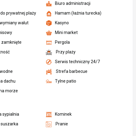
Biuro administracji
 do prywatnej plaży
Hamam (łaźnia turecka)
 wymiany walut
Kasyno
enisowy
Mini market
e zamknięte
Pergola
tność
Przy plaży
Serwis techniczny 24/7
 wodne
Strefa barbecue
na dachu
Tylne patio
na morze
 sypialnia
Kominek
i suszarka
Pranie