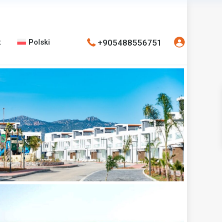
+905488556751
t
Polski