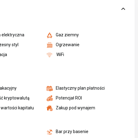
a elektryczna
Gaz ziemny
esny styl
Ogrzewanie
acja
WiFi
akacyjny
Elastyczny plan płatności
ść kryptowalutą
Potencjał ROI
wartości kapitału
Zakup pod wynajem
a
Bar przy basenie