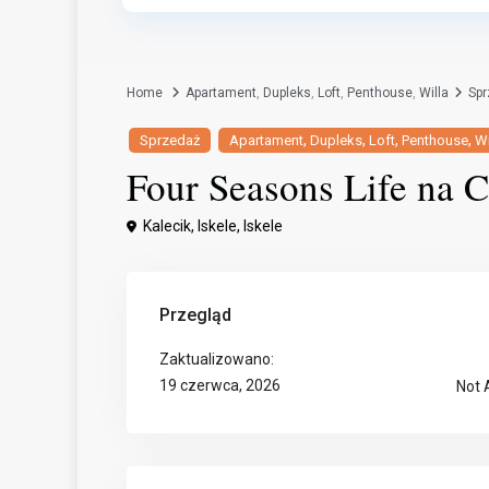
Home
Apartament
,
Dupleks
,
Loft
,
Penthouse
,
Willa
Sp
,
,
,
,
Sprzedaż
Apartament
Dupleks
Loft
Penthouse
Wi
Four Seasons Life na 
Kalecik, Iskele,
Iskele
Przegląd
Zaktualizowano:
19 czerwca, 2026
Not 