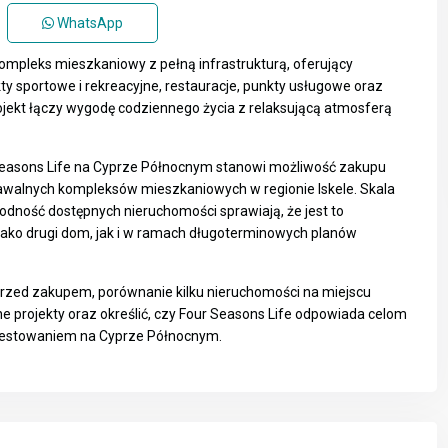
WhatsApp
ompleks mieszkaniowy z pełną infrastrukturą, oferujący
y sportowe i rekreacyjne, restauracje, punkty usługowe oraz
rojekt łączy wygodę codziennego życia z relaksującą atmosferą
Seasons Life na Cyprze Północnym stanowi możliwość zakupu
awalnych kompleksów mieszkaniowych w regionie Iskele. Skala
orodność dostępnych nieruchomości sprawiają, że jest to
jako drugi dom, jak i w ramach długoterminowych planów
przed zakupem, porównanie kilku nieruchomości na miejscu
 projekty oraz określić, czy Four Seasons Life odpowiada celom
śr.
czw.
pt.
westowaniem na Cyprze Północnym.
12
13
14
sie
sie
sie