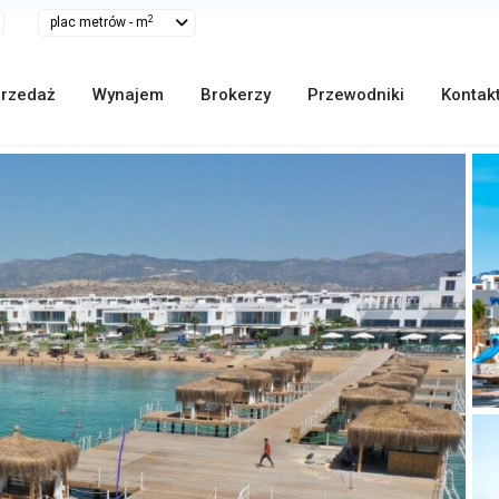
2
plac metrów - m
rzedaż
Wynajem
Brokerzy
Przewodniki
Kontak