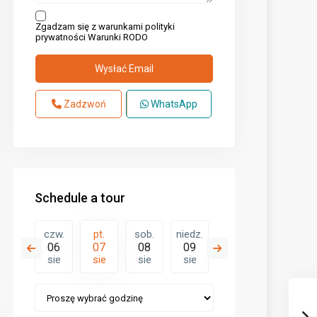
Zgadzam się z warunkami polityki
prywatności
Warunki RODO
Zadzwoń
WhatsApp
Schedule a tour
sob.
czw.
pt.
sob.
niedz.
pon.
wt.
15
06
07
08
09
10
11
sie
sie
sie
sie
sie
sie
sie