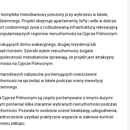
y kompleks mieszkaniowy położony przy wybrzeżu w Iskele,
iemnego. Projekt obejmuje apartamenty, lofty i wille w dobrze
mfort codziennego życia z rozbudowaną infrastrukturą rekreacyjną
popularniejszych regionów nieruchomości na Cyprze Północnym.
zukujących domu wakacyjnego, drugiej rezydencji lub
nad morzem. Szeroki wybór nieruchomości, bogata
społeczność mieszkańców sprawiają, że projekt jest atrakcyjny
omości na Cyprze Północnym.
dzynarodowych nabywców porównujących nowoczesne
chomości na sprzedaż w Iskele
podczas oceny inwestycji
ziemnego.
 na Cyprze Północnym są często porównywane z innymi dużymi
m porównać kilka starannie wybranych nieruchomości podczas
homości. Pozwala to osobiście ocenić lokalizację, udogodnienia,
 jednocześnie uzyskać praktyczne wsparcie w zakresie kontroli
rocesu zakupu.