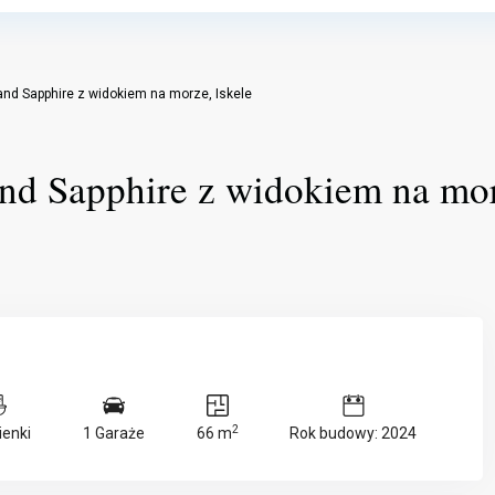
nd Sapphire z widokiem na morze, Iskele
nd Sapphire z widokiem na mo
pt.
sob.
niedz.
2
ienki
1 Garaże
66 m
Rok budowy: 2024
14
15
16
sie
sie
sie