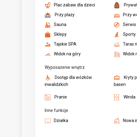
Plac zabaw dla dzieci
Prywa
Przy plaży
Przy w
Sauna
Serwis
Sklepy
Sporty
Tajskie SPA
Taras 
Widok na góry
Widok 
Wyposażenie wnętrz
Dostęp dla wózków
Kryty 
inwalidzkich
basen
Pranie
Winda
Inne funkcje
Działka
Nowa i