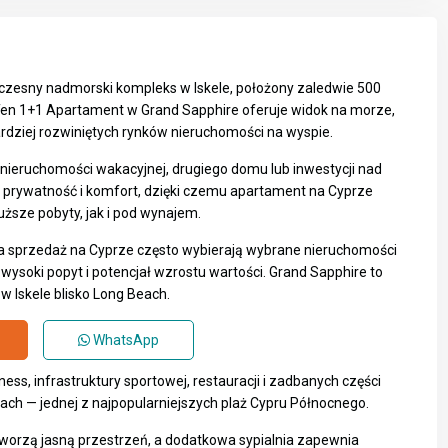
czesny nadmorski kompleks w Iskele, położony zaledwie 500
en 1+1 Apartament w Grand Sapphire oferuje widok na morze,
rdziej rozwiniętych rynków nieruchomości na wyspie.
nieruchomości wakacyjnej, drugiego domu lub inwestycji nad
 prywatność i komfort, dzięki czemu apartament na Cyprze
sze pobyty, jak i pod wynajem.
a sprzedaż na Cyprze
często wybierają wybrane
nieruchomości
wysoki popyt i potencjał wzrostu wartości. Grand Sapphire to
w Iskele blisko Long Beach.
WhatsApp
ss, infrastruktury sportowej, restauracji i zadbanych części
ach — jednej z najpopularniejszych plaż Cypru Północnego.
worzą jasną przestrzeń, a dodatkowa sypialnia zapewnia