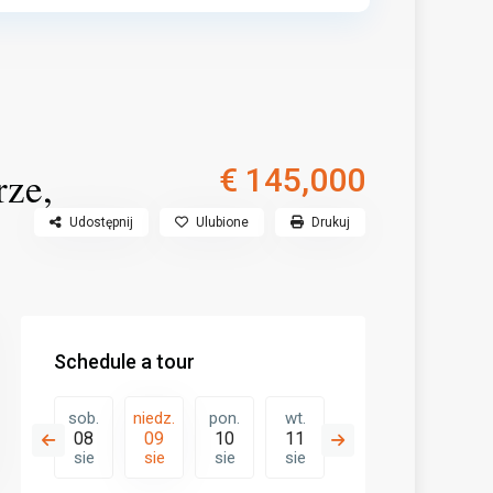
€ 145,000
rze,
Udostępnij
Ulubione
Drukuj
Schedule a tour
pon.
sob.
niedz.
pon.
wt.
śr.
czw.
17
08
09
10
11
12
13
sie
sie
sie
sie
sie
sie
sie