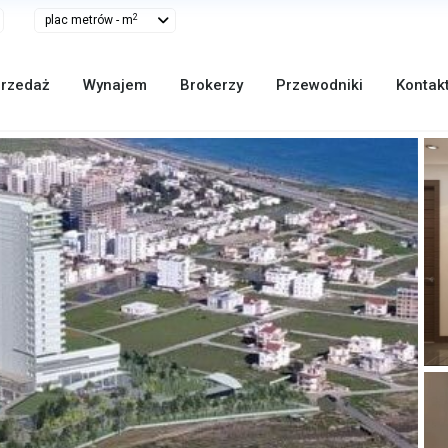
2
plac metrów - m
rzedaż
Wynajem
Brokerzy
Przewodniki
Kontak