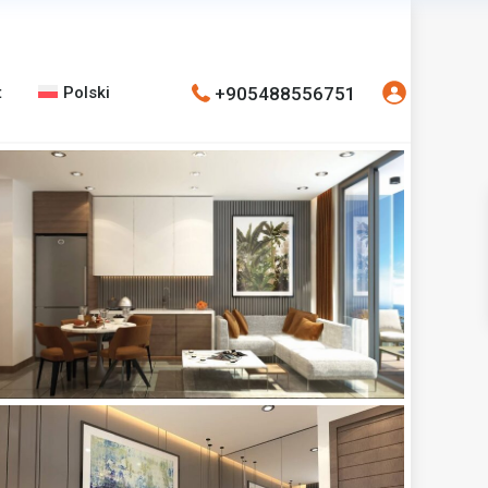
+905488556751
t
Polski