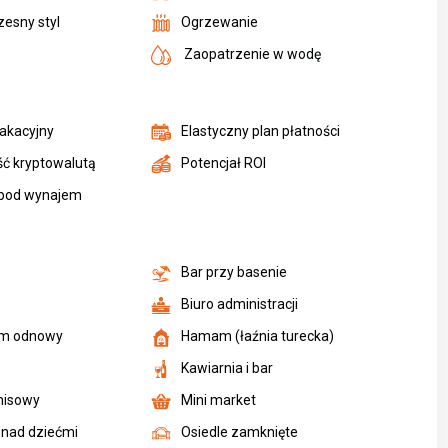
esny styl
Ogrzewanie
Zaopatrzenie w wodę
akacyjny
Elastyczny plan płatności
ść kryptowalutą
Potencjał ROI
pod wynajem
a
Bar przy basenie
Biuro administracji
um odnowy
Hamam (łaźnia turecka)
o
Kawiarnia i bar
enisowy
Mini market
 nad dziećmi
Osiedle zamknięte