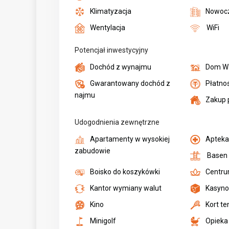
Klimatyzacja
Nowocz
Wentylacja
WiFi
Potencjał inwestycyjny
Dochód z wynajmu
Dom W
Gwarantowany dochód z
Płatno
najmu
Zakup 
Udogodnienia zewnętrzne
Apartamenty w wysokiej
Aptek
zabudowie
Basen
Boisko do koszykówki
Centr
Kantor wymiany walut
Kasyn
Kino
Kort t
Minigolf
Opieka