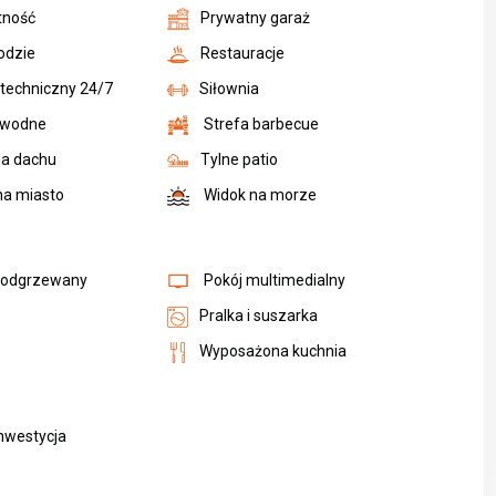
tność
Prywatny garaż
odzie
Restauracje
 techniczny 24/7
Siłownia
 wodne
Strefa barbecue
na dachu
Tylne patio
na miasto
Widok na morze
podgrzewany
Pokój multimedialny
Pralka i suszarka
Wyposażona kuchnia
nwestycja