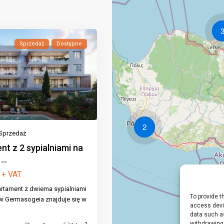
Sprzedaż
Dostępne
2
Sprzedaż
t z 2 sypialniami na
..
0
+ VAT
rtament z dwiema sypialniami
To provide t
w Germasogeia znajduje się w
access devic
data such as
withdrawing
2