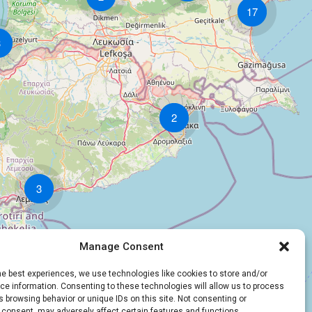
17
3
2
3
Manage Consent
he best experiences, we use technologies like cookies to store and/or
e information. Consenting to these technologies will allow us to process
 browsing behavior or unique IDs on this site. Not consenting or
 consent, may adversely affect certain features and functions.