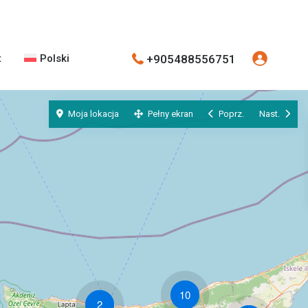
+905488556751
t
Polski
Moja lokacja
Pełny ekran
Poprz.
Nast.
10
2