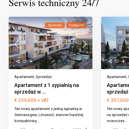
Serwis techniczny 24/7
Sprzedaż
Dostępne
Apartament
,
Sprzedaż
Apartament
,
Apartament z 1 sypialnią na
Apartamen
sprzedaż w ...
sprzedaż .
€ 299,000
€ 397,00
+ VAT
Ten nowy apartament z jedną sypialnią w
Ten nowy apa
Germasogeia, Limassol, stanowi bardziej
na sprzedaż 
kompaktową
...
nowoczes
...
2