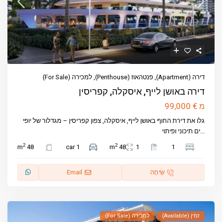
דירה (Apartment)
,
פנטהאוז (Penthouse)
,
למכירה (For Sale)
דירה באושן לייף, איסקלה, קפריסין
€ 99,000
מ
גלו את דירת החוף באושן לייף, איסקלה, צפון קפריסין – מגדלור של יופי
...
ים תיכוני ופיתוי
2
2
48 m
1 car
48 m
1
1
שִׂיחָה
Email
זמין (Available)
למכירה (For Sale)