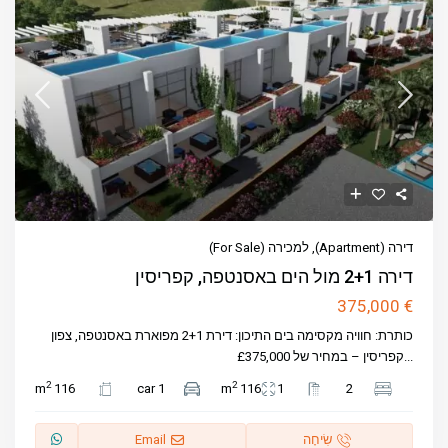
דירה (Apartment)
,
למכירה (For Sale)
דירה 2+1 מול הים באסנטפה, קפריסין
€ 375,000
כותרת: חוויה מקסימה בים התיכון: דירת 2+1 מפוארת באסנטפה, צפון
...
קפריסין – במחיר של £375,000
2
2
116 m
1 car
116 m
1
2
שִׂיחָה
Email