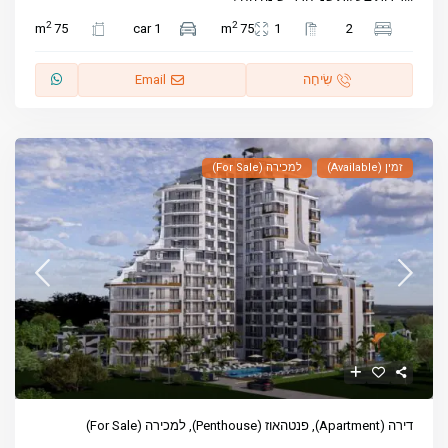
2
2
75 m
1 car
75 m
1
2
שִׂיחָה
Email
זמין (Available)
למכירה (For Sale)
דירה (Apartment)
,
פנטהאוז (Penthouse)
,
למכירה (For Sale)