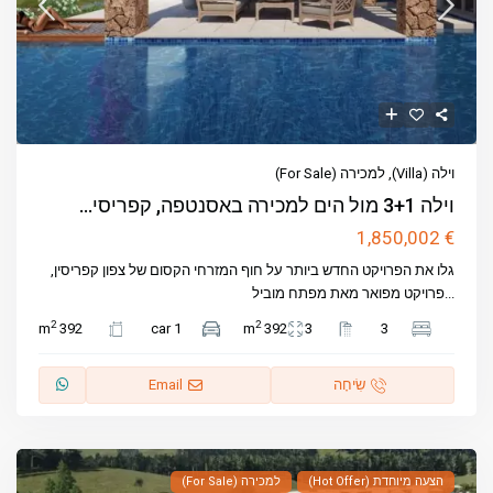
וילה (Villa)
,
למכירה (For Sale)
וילה 3+1 מול הים למכירה באסנטפה, קפריסי...
€ 1,850,002
גלו את הפרויקט החדש ביותר על חוף המזרחי הקסום של צפון קפריסין,
...
פרויקט מפואר מאת מפתח מוביל
2
2
392 m
1 car
392 m
3
3
שִׂיחָה
Email
הצעה מיוחדת (Hot Offer)
למכירה (For Sale)