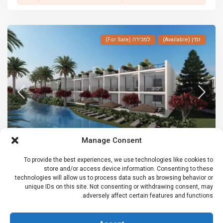
זמין (Available)
למכירה (For Sale)
Manage Consent
To provide the best experiences, we use technologies like cookies to
דירה (Apartment)
,
לופט (Loft)
,
פנטהאוז (Penthouse)
,
למכירה (For
store and/or access device information. Consenting to these
Sale)
technologies will allow us to process data such as browsing behavior or
unique IDs on this site. Not consenting or withdrawing consent, may
סטודיו Havaii באסנטפה, צפון קפריסין
adversely affect certain features and functions.
€ 148,500
גלו את שלוות החוף: סטודיו ייחודי בקומת הגן באסנטפה, צפון קפריסין –