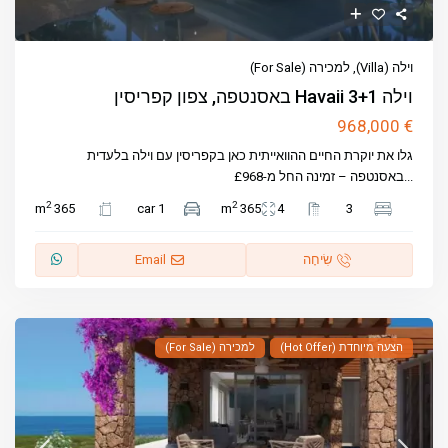
וילה (Villa)
,
למכירה (For Sale)
וילה 3+1 Havaii באסנטפה, צפון קפריסין
€ 968,000
גלו את יוקרת החיים ההוואייתית כאן בקפריסין עם וילה בלעדית
...
באסנטפה – זמינה החל מ-£968
2
2
365 m
1 car
365 m
4
3
שִׂיחָה
Email
הצעה מיוחדת (Hot Offer)
למכירה (For Sale)