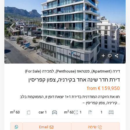
דירה (Apartment)
,
פנטהאוז (Penthouse)
,
למכירה (For Sale)
דירת חדר שינה אחד בקירניה, צפון קפריסין
€ 159,950
from
חוו את היוקרה המודרנית בדירת 1+1 יוצאת דופן זו, הממוקמת בלב
...
קיריניה, צפון קפריסין –
2
2
63 m
1 car
63 m
1
1
שִׂיחָה
Email