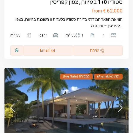
סטודיו 1+0 בגזיוורן, צפון קפריסין
€ 62,000
from
חווי את הפאר המודרני בדירת סטודיו בלעדית זו השוכנת בגזיוורן, בצפון
...
קפריסין – זמינה מ
2
2
55 m
1 car
55 m
1
1
שִׂיחָה
Email
זמין (Available)
למכירה (For Sale)