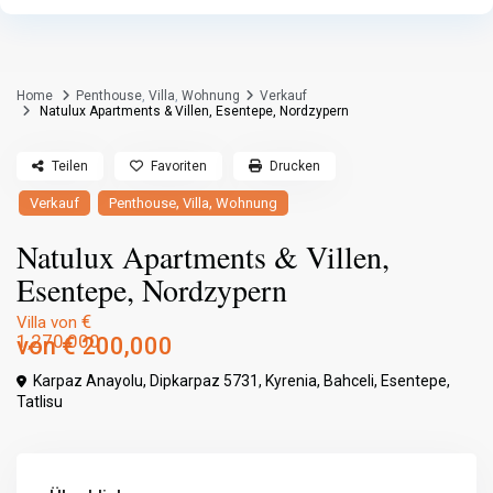
Home
Penthouse
,
Villa
,
Wohnung
Verkauf
Natulux Apartments & Villen, Esentepe, Nordzypern
Teilen
Favoriten
Drucken
,
,
Verkauf
Penthouse
Villa
Wohnung
Natulux Apartments & Villen,
Esentepe, Nordzypern
€
Villa von
1,270,000
von
€ 200,000
Karpaz Anayolu, Dipkarpaz 5731,
Kyrenia
,
Bahceli
,
Esentepe
,
Tatlisu