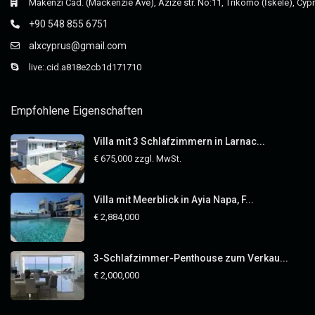
Makenzi Cad. (Mackenzie Ave), Azize str. No:11, Trikomo (İskele), Cyp
+90 548 855 6751
alxcyprus@gmail.com
live:.cid.a818e2cb1d171710
Empfohlene Eigenschaften
Villa mit 3 Schlafzimmern in Larnac...
€ 675,000
zzgl. MwSt.
Villa mit Meerblick in Ayia Napa, F...
€ 2,884,000
3-Schlafzimmer-Penthouse zum Verkau...
€ 2,000,000