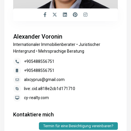
Alexander Voronin
Internationaler Immobilienberater • Juristischer
Hintergrund • Mehrsprachige Beratung
+905488556751
+905488556751
alxcyprus@gmail.com
live:.cid.a818e2cb1d171710
cy-realty.com
Kontaktiere mich
Termin für eine Besichtigung vereinbaren?