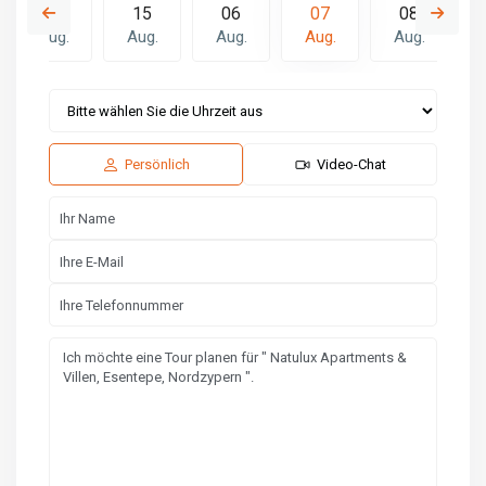
14
15
06
07
08
Aug.
Aug.
Aug.
Aug.
Aug.
Do.
Fr.
Sa.
13
14
15
Aug.
Aug.
Aug.
Persönlich
Video-Chat