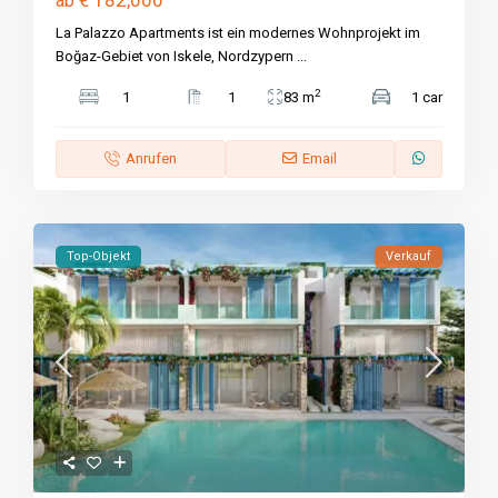
ab
La Palazzo Apartments ist ein modernes Wohnprojekt im
Boğaz-Gebiet von Iskele, Nordzypern
...
2
1
1
83 m
1 car
Anrufen
Email
Top-Objekt
Verkauf