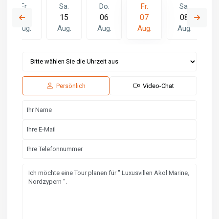
Fr.
Sa.
Do.
Fr.
Sa.
14
15
06
07
08
Aug.
Aug.
Aug.
Aug.
Aug.
Do.
Fr.
Sa.
13
14
15
Aug.
Aug.
Aug.
Persönlich
Video-Chat