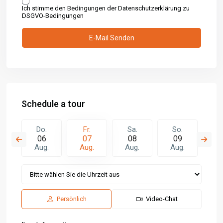
Ich stimme den Bedingungen der Datenschutzerklärung zu
DSGVO-Bedingungen
Schedule a tour
.
Do.
Fr.
Sa.
So.
M
5
06
07
08
09
1
.
Aug.
Aug.
Aug.
Aug.
Au
Persönlich
Video-Chat