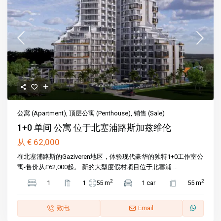
公寓 (Apartment)
,
顶层公寓 (Penthouse)
,
销售 (Sale)
1+0 单间 公寓 位于北塞浦路斯加兹维伦
€ 62,000
从
在北塞浦路斯的Gaziveren地区，体验现代豪华的独特1+0工作室公
寓-售价从£62,000起。 新的大型度假村项目位于北塞浦 ...
2
2
1
1
55 m
1 car
55 m
致电
Email