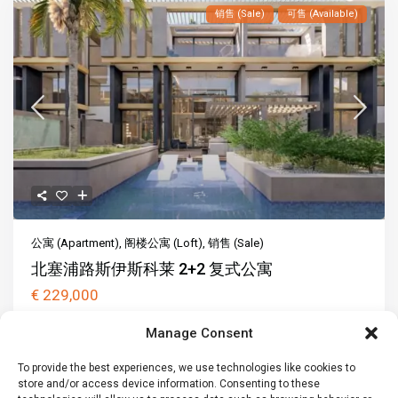
销售 (Sale)
可售 (Available)
公寓 (Apartment)
,
阁楼公寓 (Loft)
,
销售 (Sale)
北塞浦路斯伊斯科莱 2+2 复式公寓
€ 229,000
探索海滨宁静：您梦想中的2+1阁楼公寓，位于Iskele – Ötüken,
Manage Consent
Famagusta, Cyprus & ...
2
2
To provide the best experiences, we use technologies like cookies to
2
2
148 m
1 car
148 m
store and/or access device information. Consenting to these