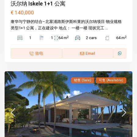
沃尔纳 Iskele 1+1 公寓
€ 140,000
奢华与宁静的结合–北塞浦路斯伊斯科莱的沃尔纳项目 物业规格
类型1+1 公寓，正在建设中 地点： 一楼一楼 现状完工 ...
2
2
1
1
64 m
2 cars
64 m
致电
Email
销售 (Sale)
可售 (Available)