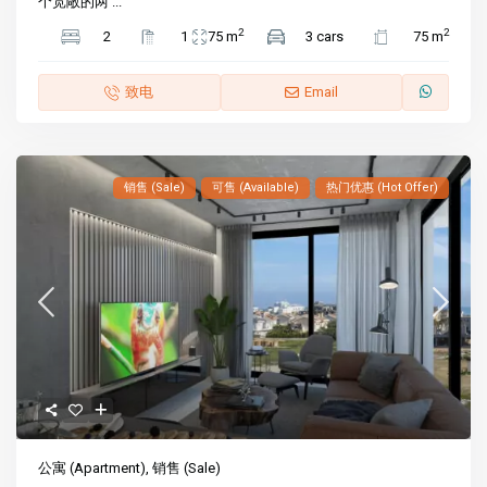
个宽敞的两 ...
2
2
2
1
75 m
3 cars
75 m
致电
Email
销售 (Sale)
可售 (Available)
热门优惠 (Hot Offer)
公寓 (Apartment)
,
销售 (Sale)