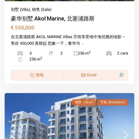
别墅 (Villa)
,
销售 (Sale)
豪华别墅 Akol Marine, 北塞浦路斯
€ 550,000
在北塞浦路斯 AKOL MARINE Villas 尽情享受地中海优雅的缩影 –
售价 450,000 英镑起 想象一下，奢华与 ...
2
3
2
256 m
2 cars
2
256 m
致电
Email
销售 (Sale)
可售 (Available)