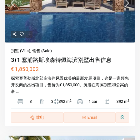
别墅 (Villa)
,
销售 (Sale)
3+1 塞浦路斯埃森特佩海滨别墅出售信息
€ 1,850,002
探索赛普勒斯北部东海岸风景优美的最新发展项目，这是一家领先
开发商的杰出项目，售价为£1,850,000。沉浸在海滨别墅和公寓的
奢 ...
2
2
3
3
392 m
1 car
392 m
致电
Email