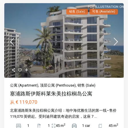
销售 (Sale)
可售 (Available)
公寓 (Apartment)
,
顶层公寓 (Penthouse)
,
销售 (Sale)
塞浦路斯伊斯科莱朱美拉棕榈岛公寓
€ 119,070
从
北塞浦路斯朱美拉棕榈公寓介绍：地中海优雅生活的第一线–售价
119,070 英镑起。受到迪拜建筑奇迹的启发，这座 7 ...
2
2
1
1
45 m
1 car
45 m