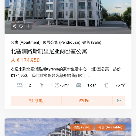
公寓 (Apartment)
,
顶层公寓 (Penthouse)
,
销售 (Sale)
北塞浦路斯凯里尼亚两卧室公寓
€ 174,950
从
欢迎来到北塞浦路斯Kyrenia的豪华生活中心 – 2卧室公寓，起价
£174,950。 我们非常高兴为您介绍我们位于 ...
2
2
2
1
75 m
1 car
75 m
致电
Email
销售 (Sale)
可售 (Available)