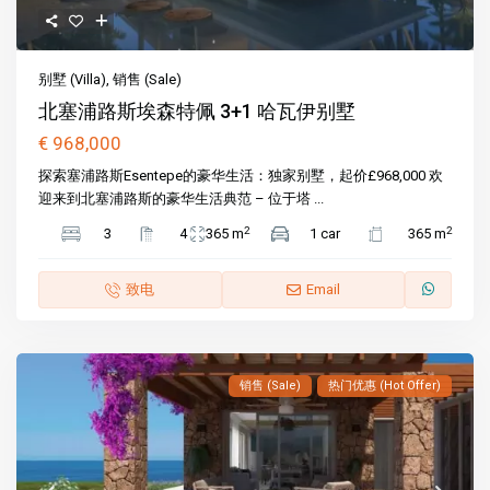
别墅 (Villa)
,
销售 (Sale)
北塞浦路斯埃森特佩 3+1 哈瓦伊别墅
€ 968,000
探索塞浦路斯Esentepe的豪华生活：独家别墅，起价£968,000 欢
迎来到北塞浦路斯的豪华生活典范 – 位于塔 ...
2
2
3
4
365 m
1 car
365 m
致电
Email
销售 (Sale)
热门优惠 (Hot Offer)