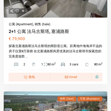
公寓 (Apartment)
,
销售 (Sale)
2+1 公寓 法马古斯塔, 塞浦路斯
€ 79,900
探索北塞浦路斯法马古斯塔的两卧室公寓。距离地中海海岸不远的
房子仅需8万英镑 在北塞浦路斯风景优美的法马古斯塔市探索您的
完美度假胜 ...
2
2
2
1
80 m
3 cars
80 m
致电
Email
销售 (Sale)
可售 (Available)