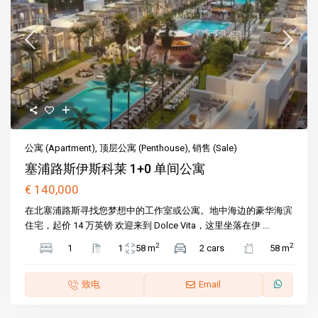
公寓 (Apartment)
,
顶层公寓 (Penthouse)
,
销售 (Sale)
塞浦路斯伊斯科莱 1+0 单间公寓
€ 140,000
在北塞浦路斯寻找您梦想中的工作室或公寓。地中海边的豪华海滨
住宅，起价 14 万英镑 欢迎来到 Dolce Vita，这里坐落在伊 ...
2
2
1
1
58 m
2 cars
58 m
致电
Email