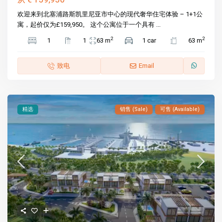
欢迎来到北塞浦路斯凯里尼亚市中心的现代奢华住宅体验 – 1+1公
寓，起价仅为£159,950。 这个公寓位于一个具有 ...
2
2
1
1
63 m
1 car
63 m
致电
Email
精选
销售 (Sale)
可售 (Available)