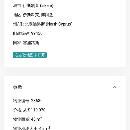
城市:
伊斯凯莱 (Iskele)
地区:
伊斯科莱
,
博阿兹
州/县:
北塞浦路斯 (North Cyprus)
邮政编码:
99450
国家:
塞浦路斯
在谷歌地图中打开
参数
物业编号:
28630
价格:
€ 119,070
从
2
物业面积:
45 m
2
物业地块大小:
45 m