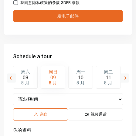
我同意隐私政策的条款
GDPR 条款
Schedule a tour
一
周六
周日
周一
周二
周
7
08
09
10
11
1
月
8 月
8 月
8 月
8 月
8
亲自
视频通话
你的资料