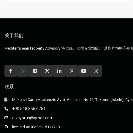
关于我们
Mediterranean Property Advisory 将信任、法律专业知
联系
Makenzi Cad. (Mackenzie Ave), Azize str. No:11, Trikomo (İskele), Cyp
+90 548 855 6751
alxcyprus@gmail.com
live:.cid.a818e2cb1d171710