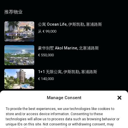
推荐物业
公寓 Ocean Life, 伊斯凯勒, 塞浦路斯
从
€ 99,000
豪华别墅 Akol Marine, 北塞浦路斯
€ 550,000
1+1 无限公寓, 伊斯凯勒, 塞浦路斯
€ 140,000
Manage Consent
分类
To provide the best experiences, we use technologies like cookies to
价格
store and/or access device information. Consenting to these
technologies will allow us to process data such as browsing behavior or
地点
unique IDs on this site. Not consenting or withdrawing consent, may