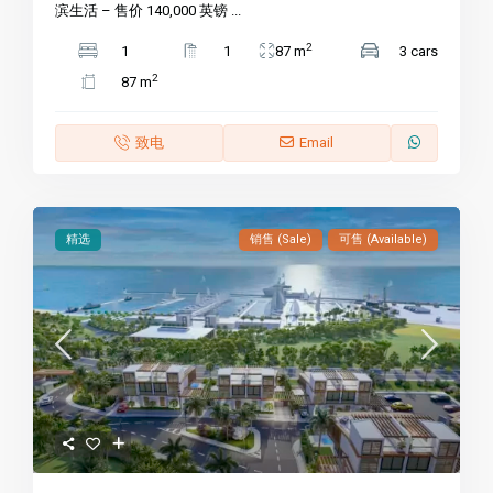
滨生活 – 售价 140,000 英镑 ...
2
1
1
87 m
3 cars
2
87 m
致电
Email
精选
销售 (Sale)
可售 (Available)