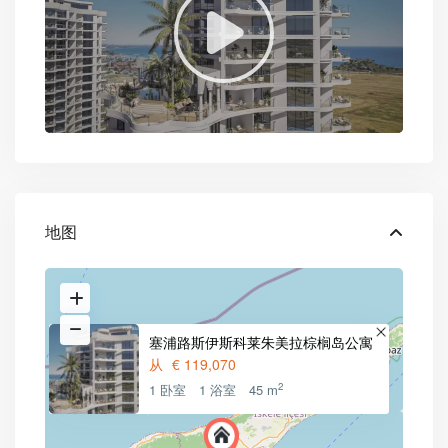
地图
塞浦路斯伊斯科莱朱美拉棕榈岛公寓
从
€ 119,070
2
1 卧室
1 浴室
45 m