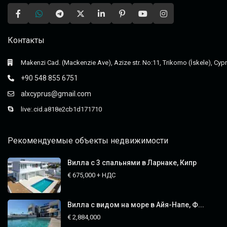
Контакты
Makenzi Cad. (Mackenzie Ave), Azize str. No:11, Trikomo (İskele), Cyp
+90 548 855 6751
alxcyprus@gmail.com
live:.cid.a818e2cb1d171710
Рекомендуемые объекты недвижимости
Вилла с 3 спальнями в Ларнаке, Кипр
€ 675,000
+ НДС
Вилла с видом на море в Айя-Напе, Ф...
€ 2,884,000