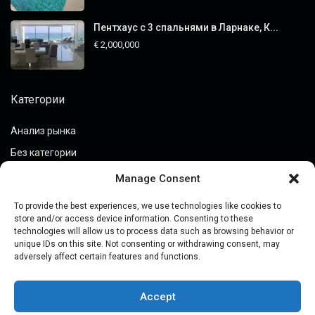
Пентхаус с 3 спальнями в Ларнаке, К...
€ 2,000,000
Категории
Анализ рынка
Без категории
Закрытые предложения
Manage Consent
Инвестиции в недвижимость
To provide the best experiences, we use technologies like cookies to
Покупка недвижимости
store and/or access device information. Consenting to these
technologies will allow us to process data such as browsing behavior or
Просмотр недвижимости
unique IDs on this site. Not consenting or withdrawing consent, may
adversely affect certain features and functions.
Руководства
Цена
Accept
Юридические аспекты