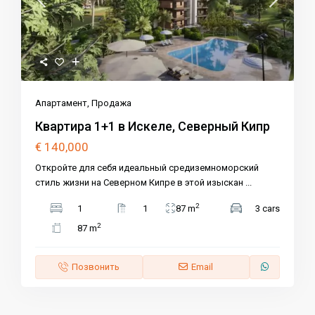
Апартамент
,
Продажа
Квартира 1+1 в Искеле, Северный Кипр
€ 140,000
Откройте для себя идеальный средиземноморский
стиль жизни на Северном Кипре в этой изыскан
...
2
1
1
87 m
3 cars
2
87 m
Позвонить
Email