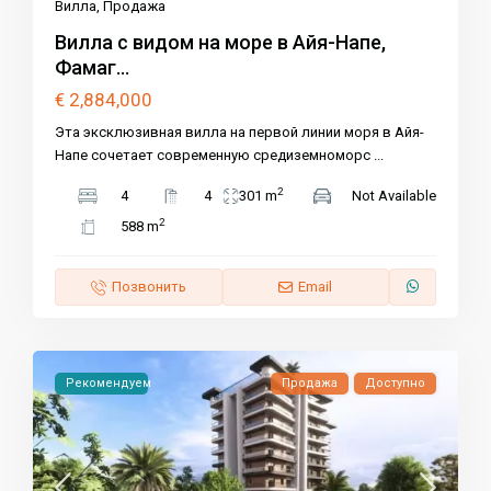
Вилла
,
Продажа
Вилла с видом на море в Айя-Напе,
Фамаг...
€ 2,884,000
Эта эксклюзивная вилла на первой линии моря в Айя-
Напе сочетает современную средиземноморс
...
2
4
4
301 m
Not Available
2
588 m
Позвонить
Email
Рекомендуем
Продажа
Доступно