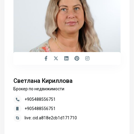
Светлана Кириллова
Брокер по недвижимости
+905488556751
+905488556751
live:.cid.a818e2cb1d171710