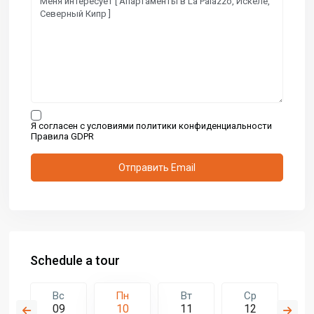
Я согласен с условиями политики конфиденциальности
Правила GDPR
Schedule a tour
т
Вс
Пн
Вт
Ср
Ч
8
09
10
11
12
1