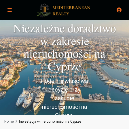
Niezależne doradztwo
w zakresie
nieruchomości na
Cyprze
Podejmij właściwą
decyzję przy
zakupie
nieruchomości na
Cyprze.
Home
Inwestycja w nieruchomości na Cyprze