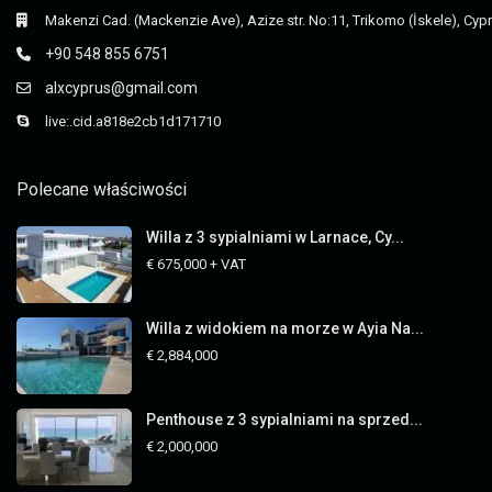
Makenzi Cad. (Mackenzie Ave), Azize str. No:11, Trikomo (İskele), Cyp
+90 548 855 6751
alxcyprus@gmail.com
live:.cid.a818e2cb1d171710
Polecane właściwości
Willa z 3 sypialniami w Larnace, Cy...
€ 675,000
+ VAT
Willa z widokiem na morze w Ayia Na...
€ 2,884,000
Penthouse z 3 sypialniami na sprzed...
€ 2,000,000