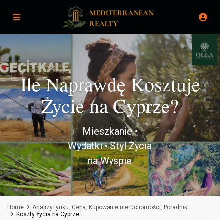
Ile Naprawdę Kosztuje
Życie na Cyprze?
Mieszkanie •
Wydatki • Styl Życia
na Wyspie
Home
Analizy rynku
,
Cena
,
Kupowanie nieruchomości
,
Poradniki
Koszty życia na Cyprze