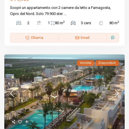
Scopri un appartamento con 2 camere da letto a Famagosta,
Cipro del Nord. Solo 79.900 ster
...
2
2
2
1
80 m
3 cars
80 m
Chiama
Email
Vendita
Disponibile