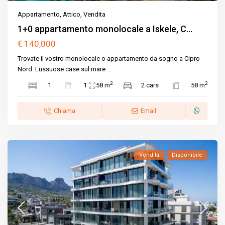
Appartamento
,
Attico
,
Vendita
1+0 appartamento monolocale a Iskele, C...
€ 140,000
Trovate il vostro monolocale o appartamento da sogno a Cipro
Nord. Lussuose case sul mare
...
2
2
1
1
58 m
2 cars
58 m
Chiama
Email
Vendita
Disponibile