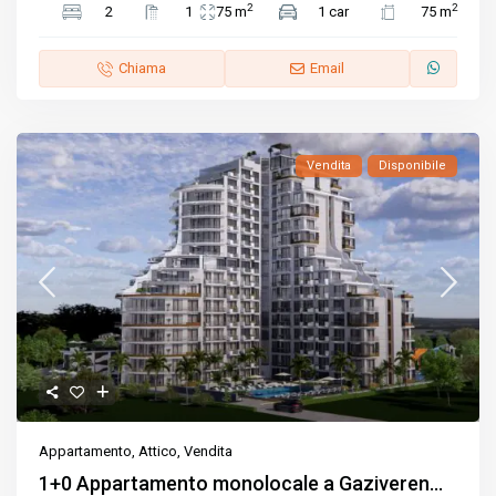
2
2
2
1
75 m
1 car
75 m
Chiama
Email
Vendita
Disponibile
Appartamento
,
Attico
,
Vendita
1+0 Appartamento monolocale a Gaziveren...