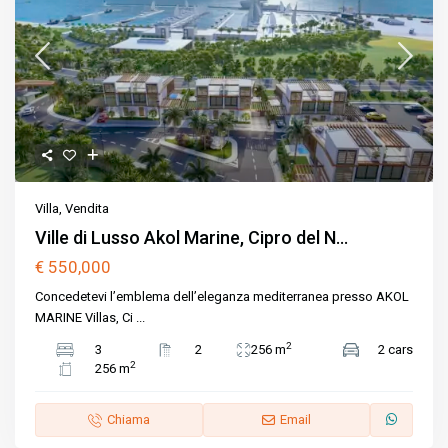
Villa
,
Vendita
Ville di Lusso Akol Marine, Cipro del N...
€ 550,000
Concedetevi l’emblema dell’eleganza mediterranea presso AKOL
MARINE Villas, Ci
...
2
3
2
256 m
2 cars
2
256 m
Chiama
Email