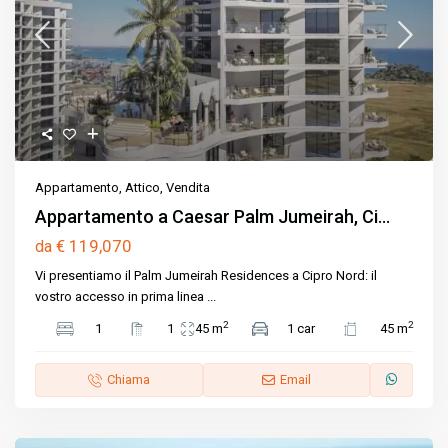
Appartamento
,
Attico
,
Vendita
Appartamento a Caesar Palm Jumeirah, Ci...
€ 119,070
da
Vi presentiamo il Palm Jumeirah Residences a Cipro Nord: il
vostro accesso in prima linea
...
2
2
1
1
45 m
1 car
45 m
Chiama
Email