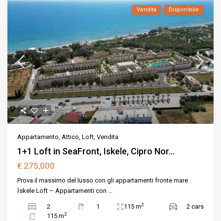
Vendita
Disponibile
Appartamento
,
Attico
,
Loft
,
Vendita
1+1 Loft in SeaFront, Iskele, Cipro Nor...
€ 275,000
Prova il massimo del lusso con gli appartamenti fronte mare
İskele Loft – Appartamenti con
...
2
2
1
115 m
2 cars
2
115 m