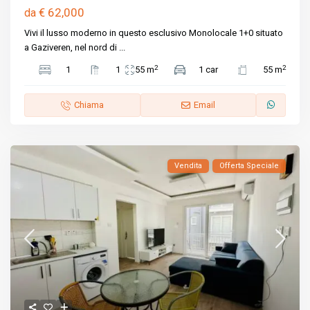
€ 62,000
da
Vivi il lusso moderno in questo esclusivo Monolocale 1+0 situato
a Gaziveren, nel nord di
...
2
2
1
1
55 m
1 car
55 m
Chiama
Email
Vendita
Offerta Speciale