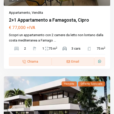
Appartamento
,
Vendita
2+1 Appartamento a Famagosta, Cipro
€ 77,000
+IVA
Scopri un appartamento con 2 camere da letto non lontano dalla
costa mediterranea a Famago
...
2
2
2
1
75 m
3 cars
75 m
Chiama
Email
Vendita
Offerta Speciale