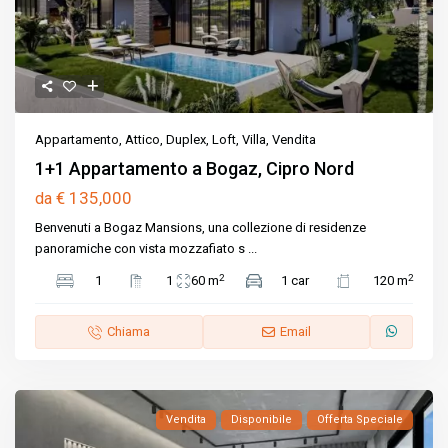
Appartamento
,
Attico
,
Duplex
,
Loft
,
Villa
,
Vendita
1+1 Appartamento a Bogaz, Cipro Nord
€ 135,000
da
Benvenuti a Bogaz Mansions, una collezione di residenze
panoramiche con vista mozzafiato s
...
2
2
1
1
60 m
1 car
120 m
Chiama
Email
Vendita
Disponibile
Offerta Speciale