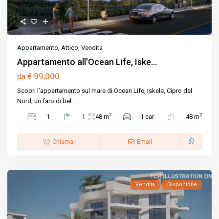
Appartamento
,
Attico
,
Vendita
Appartamento all’Ocean Life, Iske...
€ 99,000
da
Scopri l’appartamento sul mare di Ocean Life, Iskele, Cipro del
Nord, un faro di bel
...
2
2
1
1
48 m
1 car
48 m
Chiama
Email
Vendita
Disponibile