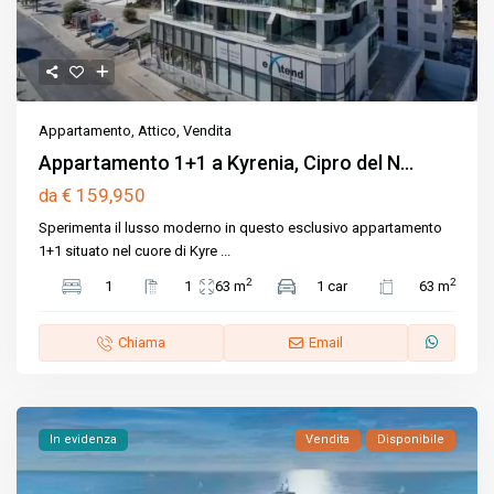
Appartamento
,
Attico
,
Vendita
Appartamento 1+1 a Kyrenia, Cipro del N...
€ 159,950
da
Sperimenta il lusso moderno in questo esclusivo appartamento
1+1 situato nel cuore di Kyre
...
2
2
1
1
63 m
1 car
63 m
Chiama
Email
In evidenza
Vendita
Disponibile