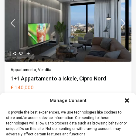
Appartamento
,
Vendita
1+1 Appartamento a Iskele, Cipro Nord
€ 140,000
Trovate un appartamento mediterraneo nel cuore di Iskele, non
Manage Consent
lontano dal mare, al prezzo
...
2
2
To provide the best experiences, we use technologies like cookies to
1
1
64 m
2 cars
64 m
store and/or access device information. Consenting to these
technologies will allow us to process data such as browsing behavior or
Chiama
Email
unique IDs on this site. Not consenting or withdrawing consent, may
adversely affect certain features and functions.