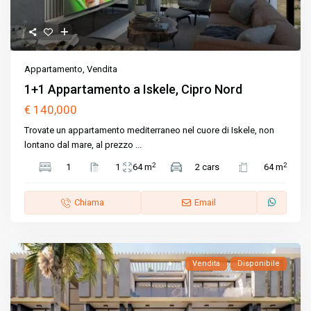
Appartamento
,
Vendita
1+1 Appartamento a Iskele, Cipro Nord
€ 140,000
Trovate un appartamento mediterraneo nel cuore di Iskele, non
lontano dal mare, al prezzo
...
2
2
1
1
64 m
2 cars
64 m
Chiama
Email
Vendita
Disponibile