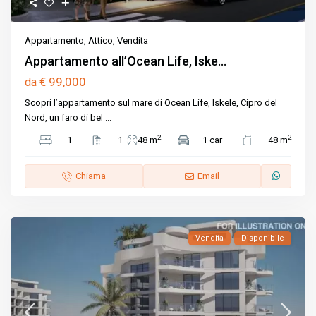
Appartamento
,
Attico
,
Vendita
Appartamento all’Ocean Life, Iske...
€ 99,000
da
Scopri l’appartamento sul mare di Ocean Life, Iskele, Cipro del
Nord, un faro di bel
...
2
2
1
1
48 m
1 car
48 m
Chiama
Email
Vendita
Disponibile