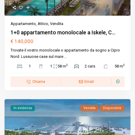
Appartamento
,
Attico
,
Vendita
1+0 appartamento monolocale a Iskele, C...
€ 140,000
Trovate il vostro monolocale o appartamento da sogno a Cipro
Nord. Lussuose case sul mare
...
2
2
1
1
58 m
2 cars
58 m
Chiama
Email
In evidenza
Vendita
Disponibile