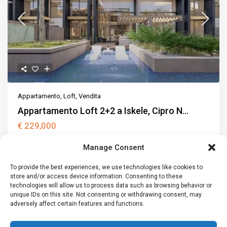
Appartamento
,
Loft
,
Vendita
Appartamento Loft 2+2 a Iskele, Cipro N...
€ 229,000
Scoprite la serenità sul mare: Il tuo sogno 2+1 appartamento loft
Manage Consent
a Iskele – Ötüken,
...
2
2
To provide the best experiences, we use technologies like cookies to
2
2
148 m
1 car
148 m
store and/or access device information. Consenting to these
technologies will allow us to process data such as browsing behavior or
Chiama
Email
unique IDs on this site. Not consenting or withdrawing consent, may
adversely affect certain features and functions.