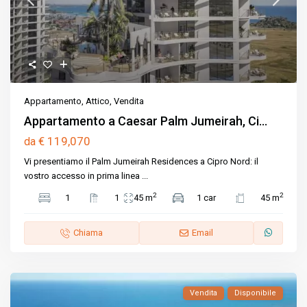
Appartamento
,
Attico
,
Vendita
Appartamento a Caesar Palm Jumeirah, Ci...
€ 119,070
da
Vi presentiamo il Palm Jumeirah Residences a Cipro Nord: il
vostro accesso in prima linea
...
2
2
1
1
45 m
1 car
45 m
Chiama
Email
Vendita
Disponibile