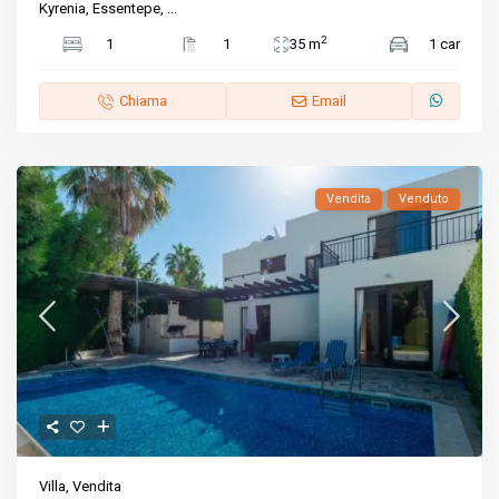
Kyrenia, Essentepe,
...
2
1
1
35 m
1 car
Chiama
Email
Vendita
Venduto
Villa
,
Vendita