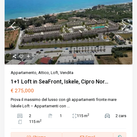
Appartamento
,
Attico
,
Loft
,
Vendita
1+1 Loft in SeaFront, Iskele, Cipro Nor...
€ 275,000
Prova il massimo del lusso con gli appartamenti fronte mare
İskele Loft – Appartamenti con
...
2
2
1
115 m
2 cars
2
115 m