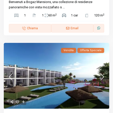
Benvenuti a Bogaz Mansions, una collezione di residenze
panoramiche con vista mozzafiato s
...
2
2
1
1
60 m
1 car
120 m
Chiama
Email
Vendita
Offerta Speciale