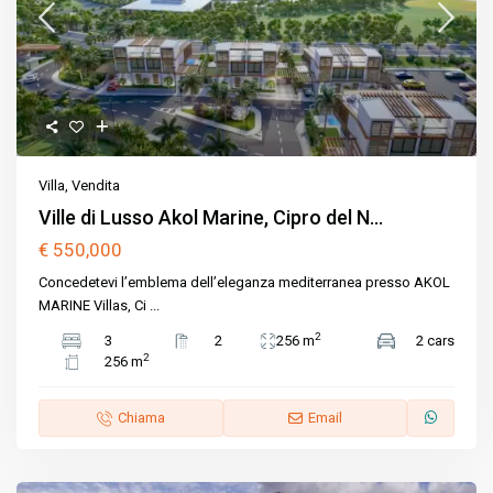
Villa
,
Vendita
Ville di Lusso Akol Marine, Cipro del N...
€ 550,000
Concedetevi l’emblema dell’eleganza mediterranea presso AKOL
MARINE Villas, Ci
...
2
3
2
256 m
2 cars
2
256 m
Chiama
Email