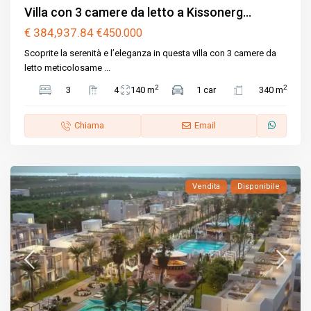
Villa con 3 camere da letto a Kissonerg...
€ 384,937.84
€450.000
Scoprite la serenità e l’eleganza in questa villa con 3 camere da
letto meticolosame
...
2
2
3
4
140 m
1 car
340 m
Chiama
Email
Vendita
Disponibile