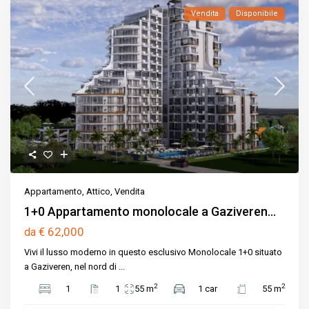
Vendita
Disponibile
Appartamento
,
Attico
,
Vendita
1+0 Appartamento monolocale a Gaziveren...
€ 62,000
da
Vivi il lusso moderno in questo esclusivo Monolocale 1+0 situato
a Gaziveren, nel nord di
...
2
2
1
1
55 m
1 car
55 m