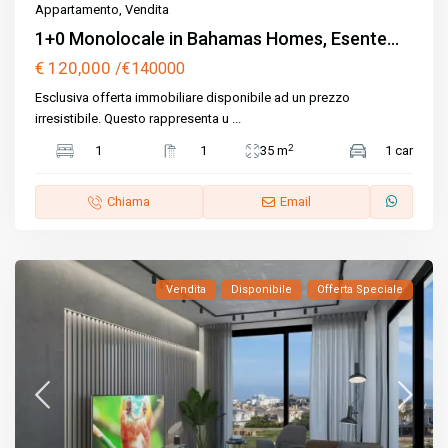
Appartamento
,
Vendita
1+0 Monolocale in Bahamas Homes, Esente...
€ 120,000
/€140000
Esclusiva offerta immobiliare disponibile ad un prezzo
irresistibile. Questo rappresenta u
...
2
1
1
35 m
1 car
Chiama
Email
Vendita
Disponibile
Offerta Speciale