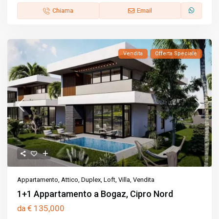
Chiama
Email
Vendita
Offerta Speciale
Appartamento
,
Attico
,
Duplex
,
Loft
,
Villa
,
Vendita
1+1 Appartamento a Bogaz, Cipro Nord
€ 135,000
da