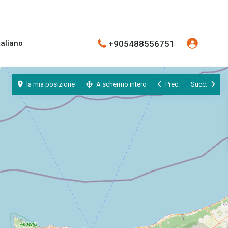
+905488556751
taliano
la mia posizione
A schermo intero
Prec.
Succ.