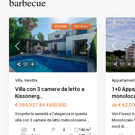
barbecue
Vendita
Venduto
Appartament
Villa
,
Vendita
1+0 Appa
Villa con 3 camere da letto a
monolocal
Kissonerg...
€ 62,0
€ 384,937.84
da
€450.000
Vivi il lusso
Scoprite la serenità e l’eleganza in questa
Monolocale 1+
villa con 3 camere da letto meticolosame
...
nord di
...
2
3
4
140 m
2