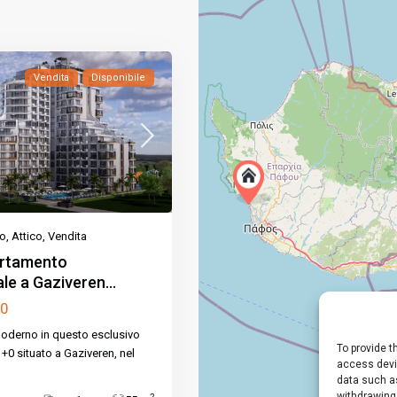
Vendita
Disponibile
o
,
Attico
,
Vendita
rtamento
e a Gaziveren...
00
 moderno in questo esclusivo
To provide t
0 situato a Gaziveren, nel
access devic
data such as
withdrawing
2