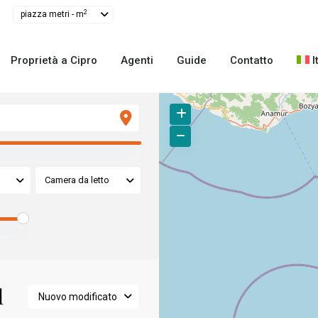
2
piazza metri - m
Proprietà a Cipro
Agenti
Guide
Contatto
I
Camera da letto
l
Nuovo modificato