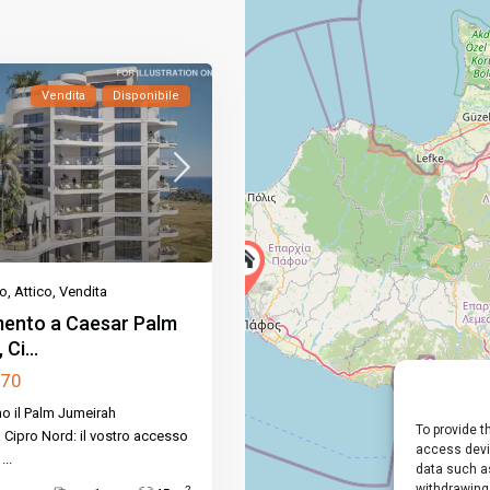
Vendita
Disponibile
o
,
Attico
,
Vendita
ento a Caesar Palm
Ci...
070
o il Palm Jumeirah
To provide t
 Cipro Nord: il vostro accesso
access devic
a
...
data such as
withdrawing
2