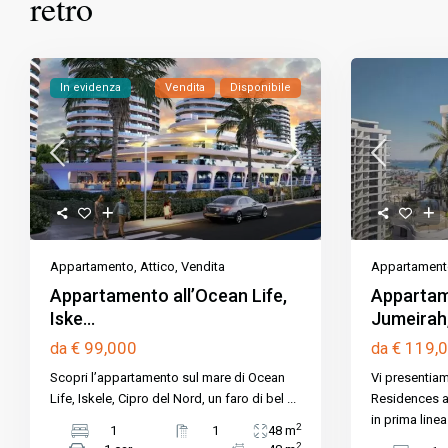
retro
In evidenza
Vendita
Disponibile
Appartament
Appartamento
,
Attico
,
Vendita
Appartam
Appartamento all’Ocean Life,
Jumeirah, 
Iske...
€ 119,
€ 99,000
da
da
Vi presentiam
Scopri l’appartamento sul mare di Ocean
Residences a
Life, Iskele, Cipro del Nord, un faro di bel
...
in prima line
2
1
1
48 m
2