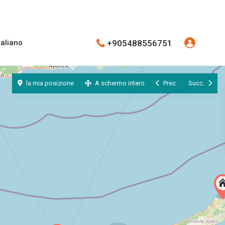
+905488556751
taliano
la mia posizione
A schermo intero
Prec.
Succ.