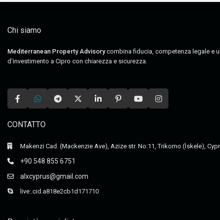
Chi siamo
Mediterranean Property Advisory
combina fiducia, competenza legale e un a
d’investimento a Cipro con chiarezza e sicurezza.
CONTATTO
Makenzi Cad. (Mackenzie Ave), Azize str. No:11, Trikomo (İskele), Cyp
+90 548 855 6751
alxcyprus@gmail.com
live:.cid.a818e2cb1d171710