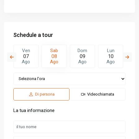
Schedule a tour
m
Ven
Sab
Dom
Lun
M
6
07
08
09
10
1
o
Ago
Ago
Ago
Ago
A
Di persona
Videochiamata
La tua informazione