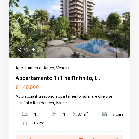
Appartamento
,
Attico
,
Vendita
Appartamento 1+1 nell’Infinito, I...
€ 140,000
Abbraccia il lussuoso appartamento sul mare che vive
all’Infinity Residences, İskele
...
2
1
1
87 m
3 cars
2
87 m