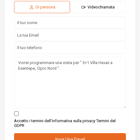
Ago
Ago
Ago
Di persona
Videochiamata
Accetto i termini dell'informativa sulla privacy
Termini del
GDPR