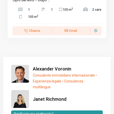
Cipro del Nord – Dispo
...
2
1
1
105 m
2 cars
2
105 m
Chiama
Email
Alexander Voronin
Consulente immobiliare internazionale •
Esperienza legale • Consulenza
multilingue
Janet Richmond
Pianificare uno spettacolo?