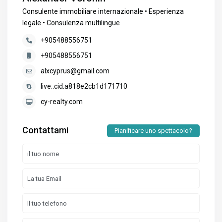
Consulente immobiliare internazionale • Esperienza
legale • Consulenza multilingue
+905488556751
+905488556751
alxcyprus@gmail.com
live:.cid.a818e2cb1d171710
cy-realty.com
Contattami
Pianificare uno spettacolo?