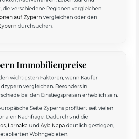
er, die verschiedene Regionen vergleichen
onen auf Zypern
vergleichen oder den
 Zypern
durchsuchen.
pern Immobilienpreise
den wichtigsten Faktoren, wenn Käufer
Südzypern
vergleichen. Besonders in
hiede bei den Einstiegspreisen erheblich sein.
ropäische Seite Zyperns profitiert seit vielen
ionalen Nachfrage. Dadurch sind die
os
,
Larnaka
und
Ayia Napa
deutlich gestiegen,
 etablierten Wohngebieten.