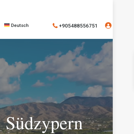
+905488556751
Deutsch
. Südzypern