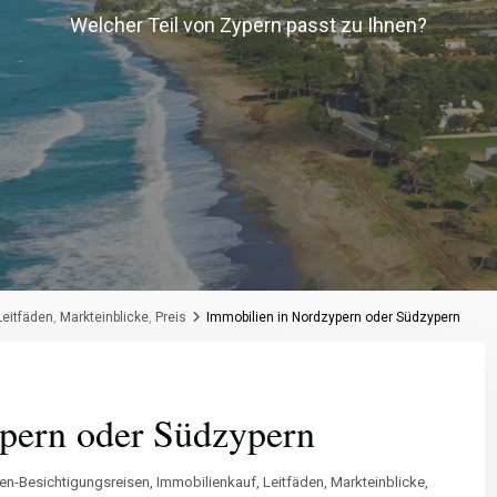
Welcher Teil von Zypern passt zu Ihnen?
Leitfäden
,
Markteinblicke
,
Preis
Immobilien in Nordzypern oder Südzypern
pern oder Südzypern
en-Besichtigungsreisen
,
Immobilienkauf
,
Leitfäden
,
Markteinblicke
,