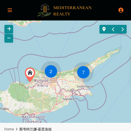
2
7
Home
斯韦特兰娜-基里洛娃