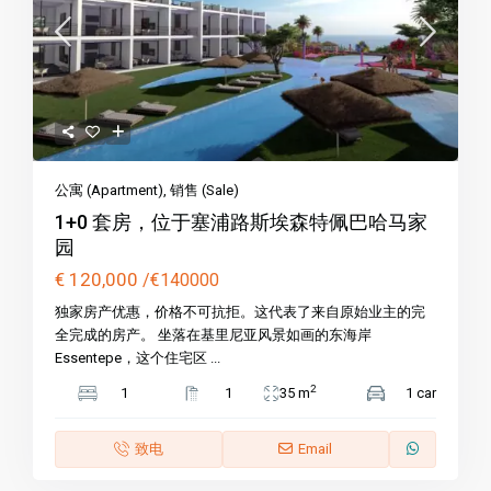
公寓 (Apartment)
,
销售 (Sale)
1+0 套房，位于塞浦路斯埃森特佩巴哈马家
园
€ 120,000
/€140000
独家房产优惠，价格不可抗拒。这代表了来自原始业主的完
全完成的房产。 坐落在基里尼亚风景如画的东海岸
Essentepe，这个住宅区 ...
2
1
1
35 m
1 car
致电
Email