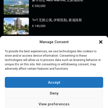
€ 550,000
1+1 无限公寓, 伊斯凯勒, 塞浦路斯
€ 140,000
Manage Consent
分类
To provide the best experiences, we use technologies like cookies to
价格
store and/or access device information. Consenting to these
technologies will allow us to process data such as browsing behavior or
地点
unique IDs on this site. Not consenting or withdrawing consent, may
adversely affect certain features and functions.
房地产
未分类
Accept
购买房产
Deny
View preferences