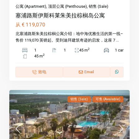
公寓 (Apartment)
,
顶层公寓 (Penthouse)
,
销售 (Sale)
塞浦路斯伊斯科莱朱美拉棕榈岛公寓
€ 119,070
从
北塞浦路斯朱美拉棕榈公寓介绍：地中海优雅生活的第一线–
售价 119,070 英镑起。受到迪拜建筑奇迹的启发，这座 7 ...
2
1
1
45 m
1 car
2
45 m
致电
Email
销售 (Sale)
可售 (Available)