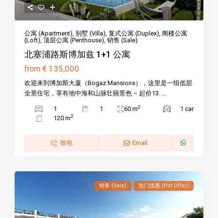
公寓 (Apartment)
,
别墅 (Villa)
,
复式公寓 (Duplex)
,
阁楼公寓
(Loft)
,
顶层公寓 (Penthouse)
,
销售 (Sale)
北塞浦路斯博加兹 1+1 公寓
€ 135,000
from
欢迎来到博加斯大厦（Bogaz Mansions），这里是一组低层
全景住宅，享有地中海和山脉壮丽景色 – 起价13. ...
2
1
1
60 m
1 car
2
120 m
致电
Email
销售 (Sale)
热门优惠 (Hot Offer)