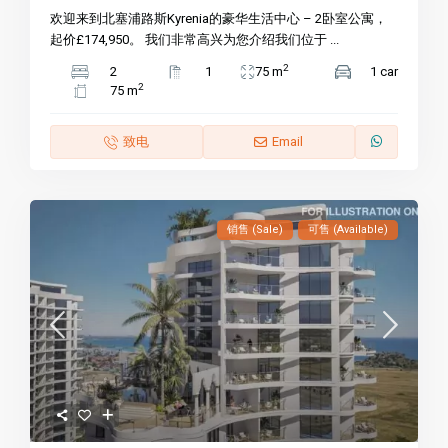
欢迎来到北塞浦路斯Kyrenia的豪华生活中心 – 2卧室公寓，
起价£174,950。 我们非常高兴为您介绍我们位于 ...
2
2
1
75 m
1 car
2
75 m
致电
Email
销售 (Sale)
可售 (Available)