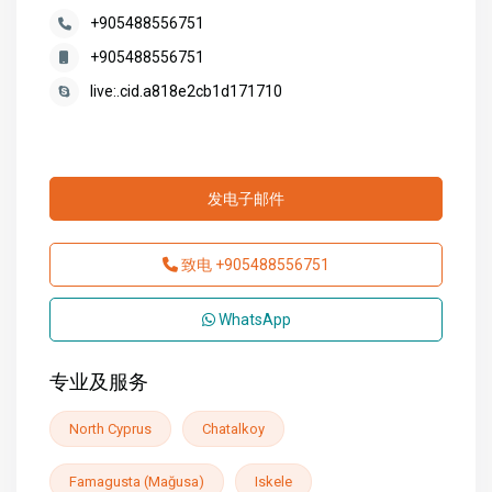
+905488556751
+905488556751
live:.cid.a818e2cb1d171710
发电子邮件
致电
+905488556751
WhatsApp
专业及服务
North Cyprus
Chatalkoy
Famagusta (Mağusa)
Iskele