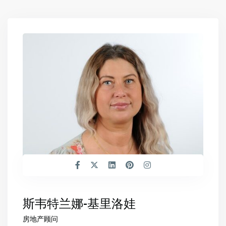
斯韦特兰娜-基里洛娃
房地产顾问