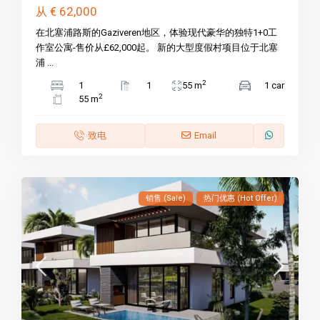
€ 62,000
从
在北塞浦路斯的Gaziveren地区，体验现代豪华的独特1+0工
作室公寓-售价从£62,000起。 新的大型度假村项目位于北塞
浦 ...
2
1
1
55 m
1 car
2
55 m
致电
Email
销售 (Sale)
热门优惠 (Hot Offer)