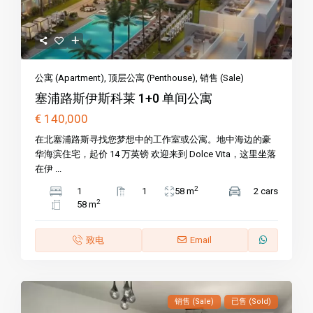
公寓 (Apartment)
,
顶层公寓 (Penthouse)
,
销售 (Sale)
塞浦路斯伊斯科莱 1+0 单间公寓
€ 140,000
在北塞浦路斯寻找您梦想中的工作室或公寓。地中海边的豪
华海滨住宅，起价 14 万英镑 欢迎来到 Dolce Vita，这里坐落
在伊 ...
2
1
1
58 m
2 cars
2
58 m
致电
Email
销售 (Sale)
已售 (Sold)