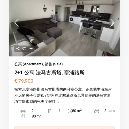
公寓 (Apartment)
,
销售 (Sale)
2+1 公寓 法马古斯塔, 塞浦路斯
€ 79,900
探索北塞浦路斯法马古斯塔的两卧室公寓。距离地中海海岸
不远的房子仅需8万英镑 在北塞浦路斯风景优美的法马古斯
塔市探索您的完美度假胜 ...
2
2
1
80 m
3 cars
2
80 m