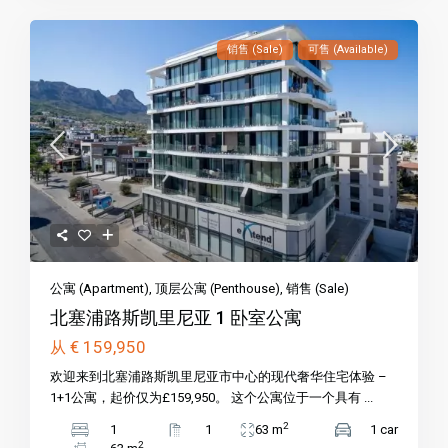
销售 (Sale)
可售 (Available)
公寓 (Apartment)
,
顶层公寓 (Penthouse)
,
销售 (Sale)
北塞浦路斯凯里尼亚 1 卧室公寓
€ 159,950
从
欢迎来到北塞浦路斯凯里尼亚市中心的现代奢华住宅体验 –
1+1公寓，起价仅为£159,950。 这个公寓位于一个具有 ...
2
1
1
63 m
1 car
2