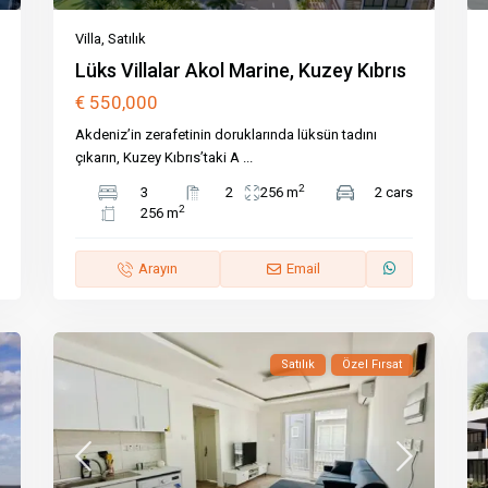
Villa
,
Satılık
Lüks Villalar Akol Marine, Kuzey Kıbrıs
€ 550,000
Akdeniz’in zerafetinin doruklarında lüksün tadını
çıkarın, Kuzey Kıbrıs’taki A
...
2
3
2
256 m
2 cars
2
256 m
Arayın
Email
Satılık
Özel Fırsat