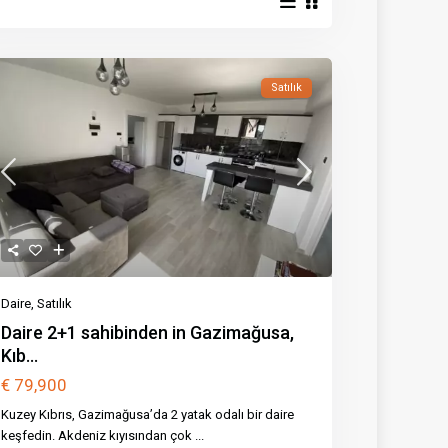
Satılık
Daire
,
Satılık
Daire 2+1 sahibinden in Gazimağusa,
Kıb...
€ 79,900
Kuzey Kıbrıs, Gazimağusa’da 2 yatak odalı bir daire
keşfedin. Akdeniz kıyısından çok
...