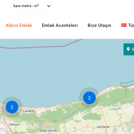
2
kare metre - m
Kıbrıs Emlak
Emlak Acenteleri
Bize Ulaşın
Tü
2
2