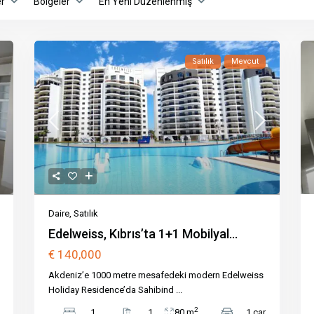
er
Bölgeler
En Yeni Düzenlenmiş
Satılık
Mevcut
Daire
,
Satılık
Edelweiss, Kıbrıs’ta 1+1 Mobilyal...
€ 140,000
Akdeniz’e 1000 metre mesafedeki modern Edelweiss
Holiday Residence’da Sahibind
...
2
1
1
80 m
1 car