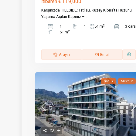
€ 119,000
itibaren
Karşınızda HILLSIDE: Tatlısu, Kuzey Kıbrıs’ta Huzurlu
Yaşama Açılan Kapınız –
...
2
1
1
51 m
3 cars
2
51 m
Arayın
Email
Satılık
Mevcut