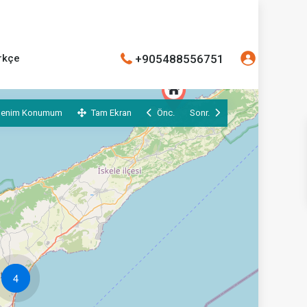
+905488556751
rkçe
Benim Konumum
Tam Ekran
Önc.
Sonr.
4