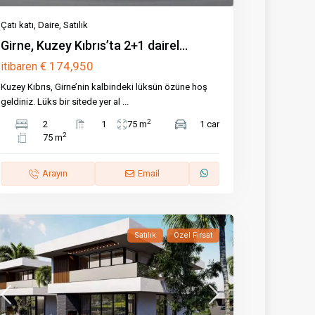
Çatı katı
,
Daire
,
Satılık
Girne, Kuzey Kıbrıs’ta 2+1 dairel...
€ 174,950
itibaren
Kuzey Kıbrıs, Girne’nin kalbindeki lüksün özüne hoş
geldiniz. Lüks bir sitede yer al
...
2
2
1
75 m
1 car
2
75 m
Arayın
Email
Satılık
Özel Fırsat