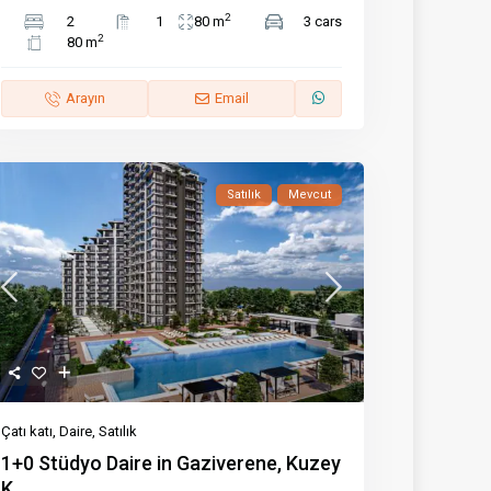
2
2
1
80 m
3 cars
2
80 m
Arayın
Email
Satılık
Mevcut
Çatı katı
,
Daire
,
Satılık
1+0 Stüdyo Daire in Gaziverene, Kuzey
K...