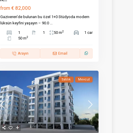
€ 82,000
from
Gaziveren’de bulunan bu özel 1+0 Stüdyoda modern
lüksün keyfini yaşayın – 90.0
...
2
1
1
50 m
1 car
2
50 m
Arayın
Email
Satılık
Mevcut