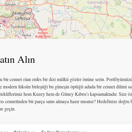
atın Alın
lu bir cennet olan enfes bir dizi mülkü gözler önüne serin. Portföyümüzd
dern lüksün birleştiği bu güneşin öptüğü adada bir cennet dilimi satın a
un, tekliflerimiz hem Kuzey hem de Güney Kıbrıs’ı kapsamaktadır. Size öz
brıs cennetinden bir parça satın almaya hazır mısınız? Hedefinize doğru
me geçin.