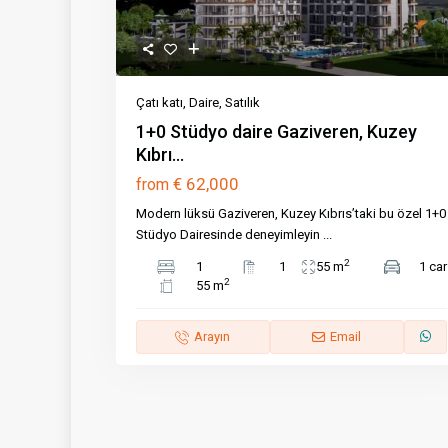
Çatı katı
,
Daire
,
Satılık
1+0 Stüdyo daire Gaziveren, Kuzey
Kıbrı...
€ 62,000
from
Modern lüksü Gaziveren, Kuzey Kıbrıs’taki bu özel 1+0
Stüdyo Dairesinde deneyimleyin
...
2
1
1
55 m
1 car
2
55 m
Arayın
Email