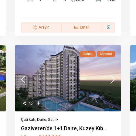
Arayın
Email
Satılık
Mevcut
Çatı katı
,
Daire
,
Satılık
Gaziveren’de 1+1 Daire, Kuzey Kıb...