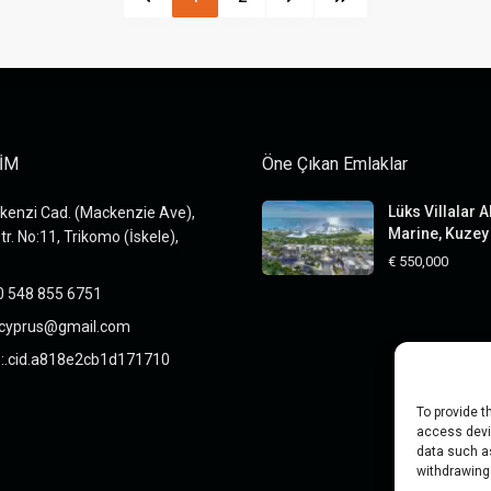
ŞİM
Öne Çıkan Emlaklar
Lüks Villalar A
enzi Cad. (Mackenzie Ave),
Marine, Kuzey 
tr. No:11, Trikomo (İskele),
€ 550,000
0 548 855 6751
xcyprus@gmail.com
e:.cid.a818e2cb1d171710
To provide t
access devic
data such as
withdrawing