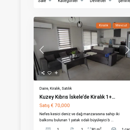
Sale
Kategoriler
Devletler
Şehirl
Kiralık
Mevcut
Daire
,
Kiralık
,
Satılık
Kuzey Kıbrıs İskele’de Kiralık 1+...
€ 70,000
Satış
Nefes kesici deniz ve dağ manzarasına sahip iki
balkonu bulunan 1 yatak odalı büyüleyici b
...
2
1
1
81 m
1 car