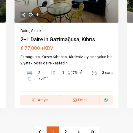
Daire
,
Satılık
2+1 Daire in Gazimağusa, Kıbrıs
€ 77,000
+KDV
Famagusta, Kuzey Kıbrıs’ta, Akdeniz kıyısına yakın bir
2 yatak odalı daire keşfedin.
...
2
2
1
75 m
3 cars
2
75 m
Arayın
Email
1
2