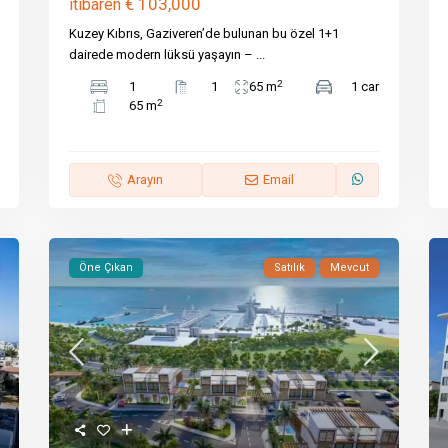
€ 103,000
itibaren
Kuzey Kıbrıs, Gaziveren’de bulunan bu özel 1+1
dairede modern lüksü yaşayın –
...
2
1
1
65 m
1 car
2
65 m
Arayın
Email
Öne Çıkan
Satılık
Mevcut