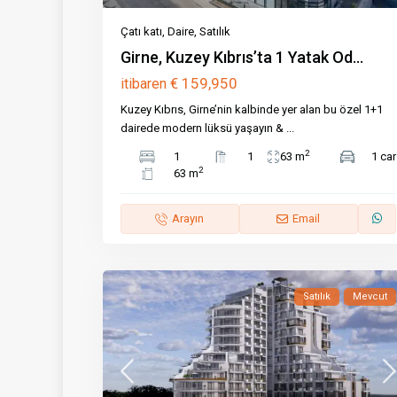
Çatı katı
,
Daire
,
Satılık
Girne, Kuzey Kıbrıs’ta 1 Yatak Od...
€ 159,950
itibaren
Kuzey Kıbrıs, Girne’nin kalbinde yer alan bu özel 1+1
dairede modern lüksü yaşayın &
...
2
1
1
63 m
1 car
2
63 m
Arayın
Email
Satılık
Mevcut