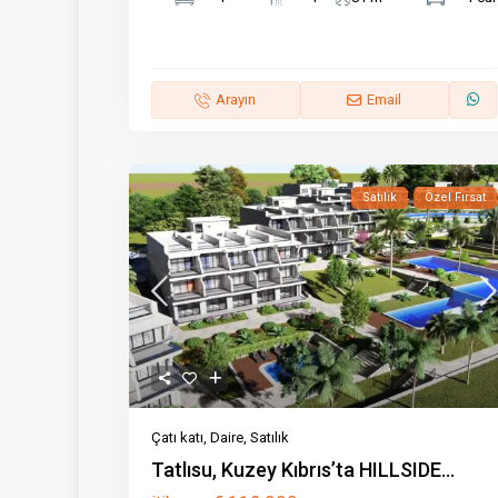
Arayın
Email
Satılık
Özel Fırsat
Çatı katı
,
Daire
,
Satılık
Tatlısu, Kuzey Kıbrıs’ta HILLSIDE...