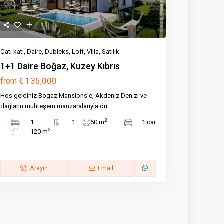
Çatı katı
,
Daire
,
Dubleks
,
Loft
,
Villa
,
Satılık
1+1 Daire Boğaz, Kuzey Kıbrıs
€ 135,000
from
Hoş geldiniz Bogaz Mansions’e, Akdeniz Denizi ve
dağların muhteşem manzaralarıyla dü
...
2
1
1
60 m
1 car
2
120 m
Arayın
Email