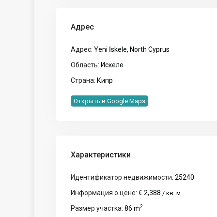
Адрес
Адрес:
Yeni İskele, North Cyprus
Область:
Искеле
Страна:
Кипр
Открыть в Google Maps
Характеристики
Идентификатор недвижимости:
25240
Информация о цене:
€ 2,388
/ кв. м
2
Размер участка:
86 m