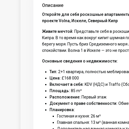
Описание
Откройте для себя роскошные апартаменты
проекте Volna, Искеле, Северный Кипр
Живите мечтой:
Представьте себя в роскоши
Кипра. В то время как вокруг кипит шумная 
берегу моря. Пусть бриз Средиземного моря
спокойствии. Волна 1 в Искеле — это не про
Основные сведения о недвижимости:
Тип:
2+1 квартира, полностью меблирова
Цена:
£168 000
Включает в себя:
KDV (НДС) и Traffo (С
Площадь:
85 m²
Расположение:
Первый этаж
Документ о праве собственности:
Обме
Планировка:
Гостиная и кухня: 26 м²
Главная спальня: 13 м² (ванная комнат
Дополнительная ванная комната и ту