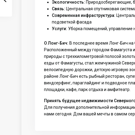
Экологичность:
Природосберегающие, б
Связь:
Центральная спутниковая система,
Современная инфраструктура:
Централь
подсветкой фасада
Услуги:
Уборка помещений, управление 
О Лонг-Бич:
В последнее время Лонг-Бич на
Расположенный между городом Фамагуста и д
природы с трехкилометровой полосой золоты
езды от Фамагусты, стал жемчужиной Север
велосипедную дорожки, детскую игровую зон
районе Лонг-Бич есть рыбный ресторан, супе
виндсерфинг, параглайдинг и подводное пл
площадки, кафе, парк отдыха и амфитеатр.
Принять будущее недвижимости Северного
Для получения дополнительной информации о
нами сегодня. Дом вашей мечты в самом се