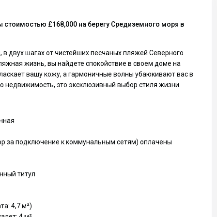
 стоимостью £168,000 на берегу Средиземного моря в
, в двух шагах от чистейших песчаных пляжей Северного
пляжная жизнь, вы найдете спокойствие в своем доме на
 ласкает вашу кожу, а гармоничные волны убаюкивают вас в
сто недвижимость, это эксклюзивный выбор стиля жизни.
нная
бор за подключение к коммунальным сетям) оплачены
нный титул
а: 4,7 м²)
алет: 4 м²