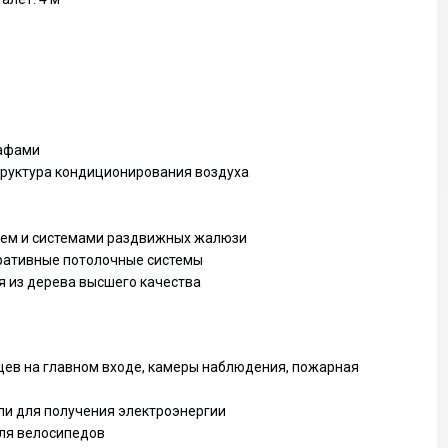
кафами
руктура кондиционирования воздуха
ием и системами раздвижных жалюзи
ративные потолочные системы
я из дерева высшего качества
Чт
Пт
Сб
13
14
15
Авг
Авг
Авг
ев на главном входе, камеры наблюдения, пожарная
и для получения электроэнергии
для велосипедов