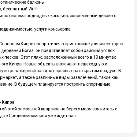
отанические балконы
 бесплатный Wi-Fi
ная система подводных крыльев, современный дизайн с
недвижимостью, услуги консьержа
 Северном Кипре превратился в пристанище для инвесторов.
еревней Богаз, он представляет собой райский уголок
х песков. Этот пляж, расположенный всего в 10 минутах
ного Кипра. Новые объекты включают пешеходную и
у и тренажерный зал для взрослых на открытом воздухе. В
рмаркет, а также различные виды развлечений, такие как
авание. В будущем планируется построить спортивные
 Кипра.
б этой роскошной квартире на берегу моря свяжитесь с
рдце Средиземноморья уже ждет вас
.