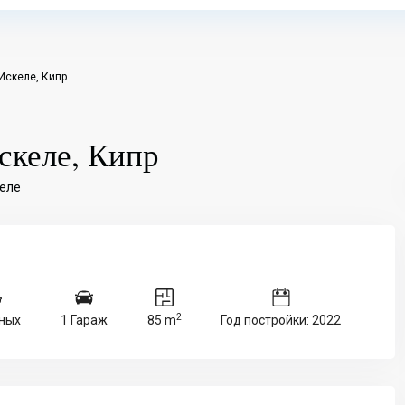
Искеле, Кипр
скеле, Кипр
еле
2
ных
1 Гараж
85 m
Год постройки: 2022