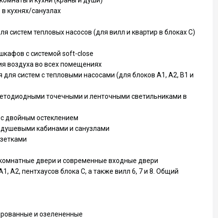
комнаты и кухни (краны и души)
в кухнях/санузлах
я систем тепловых насосов (для вилл и квартир в блоках C)
кафов с системой soft-close
я воздуха во всех помещениях
для систем с тепловыми насосами (для блоков A1, A2, B1 и
ветодиодными точечными и ленточными светильниками в
с двойным остеклением
 душевыми кабинами и санузлами
озетками
комнатные двери и современные входные двери
1, A2, пентхаусов блока C, а также вилл 6, 7 и 8. Общий
ированные и озелененные