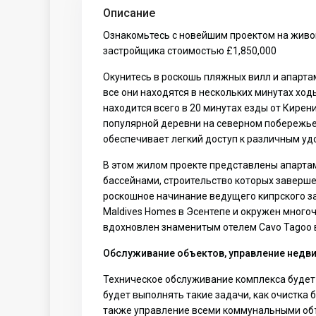
Описание
Ознакомьтесь с новейшим проектом на живо
застройщика стоимостью £1,850,000
Окунитесь в роскошь пляжных вилл и апартам
все они находятся в нескольких минутах хо
находится всего в 20 минутах езды от Кирени
популярной деревни на северном побережье 
обеспечивает легкий доступ к различным у
В этом жилом проекте представлены апарта
бассейнами, строительство которых заверше
роскошное начинание ведущего кипрского за
Maldives Homes в Эсентепе и окружен мног
вдохновлен знаменитым отелем Cavo Tagoo в
Обслуживание объектов, управление недви
Техническое обслуживание комплекса будет
будет выполнять такие задачи, как очистка б
также управление всеми коммунальными объ