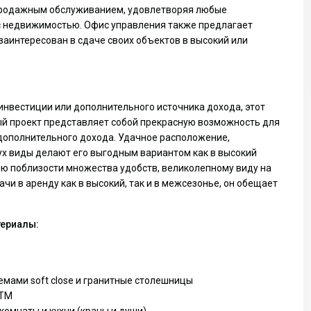
продажным обслуживанием, удовлетворяя любые
 с недвижимостью. Офис управления также предлагает
 заинтересован в сдаче своих объектов в высокий или
 инвестиции или дополнительного источника дохода, этот
й проект представляет собой прекрасную возможность для
дополнительного дохода. Удачное расположение,
х виды делают его выгодным вариантом как в высокий
чию поблизости множества удобств, великолепному виду на
Пт
Сб
Вс
чи в аренду как в высокий, так и в межсезонье, он обещает
14
15
16
Авг
Авг
Авг
териалы:
емами soft close и гранитные столешницы
 TM