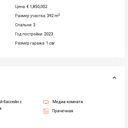
Цена:
€ 1,850,002
2
Размер участка:
392 m
Спальни:
3
Год постройки:
2023
Размер гаража:
1 car
й бассейн с
Медиа-комната
м
Прачечная