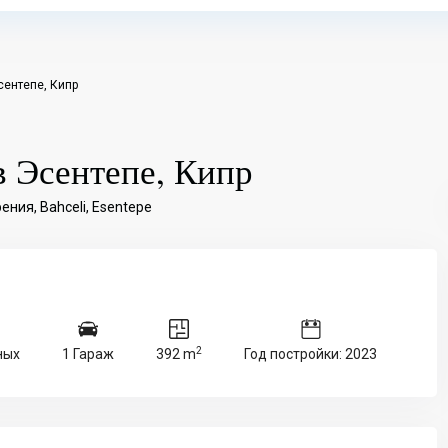
сентепе, Кипр
в Эсентепе, Кипр
рения
,
Bahceli
,
Esentepe
2
ных
1 Гараж
392 m
Год постройки: 2023