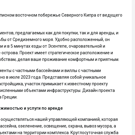
писном восточном побережье Северного Кипра от ведущего
ентов, предлагаемых как для покупки, так и для аренды, и
дьбы от Средиземного моря. Удобно расположенный, он
и и в 5 минутах езды от Эсентепе, очаровательной и
острова. Проект имеет стратегическое расположение и
добствам, делая ваше проживание комфортным и приятным.
менты с частными бассейнами и виллы с частными
но в июле 2023 года. Представляя собой уникальное
стройщика, участок примыкает к известному проекту
очисленными объектами инфраструктуры. Дизайн проекта
 Греции.
жимостью и услуги по аренде
 осуществляться нашей управляющей компанией, которая
ассейна, озеленение, освещение, охрана, вывоз мусора, а
ектами на территории комплекса. Круглосуточная служба