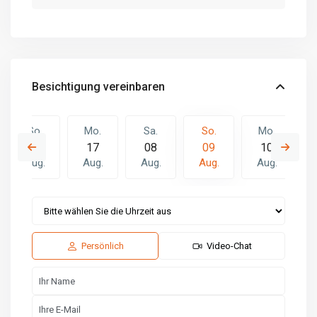
Besichtigung vereinbaren
So.
Mo.
Sa.
So.
Mo.
16
17
08
09
10
Aug.
Aug.
Aug.
Aug.
Aug.
Sa.
So.
Mo.
15
16
17
Aug.
Aug.
Aug.
Persönlich
Video-Chat