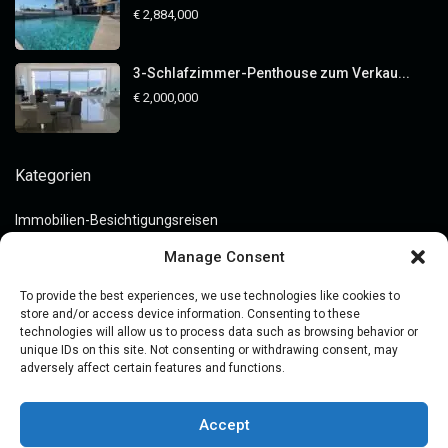
€ 2,884,000
3-Schlafzimmer-Penthouse zum Verkau...
€ 2,000,000
Kategorien
Immobilien-Besichtigungsreisen
Immobilieninvestitionen
Manage Consent
Immobilienkauf
To provide the best experiences, we use technologies like cookies to
Leitfäden
store and/or access device information. Consenting to these
technologies will allow us to process data such as browsing behavior or
Markteinblicke
unique IDs on this site. Not consenting or withdrawing consent, may
adversely affect certain features and functions.
Off-Market Assets
Preis
Accept
Rechtliche Leitfäden