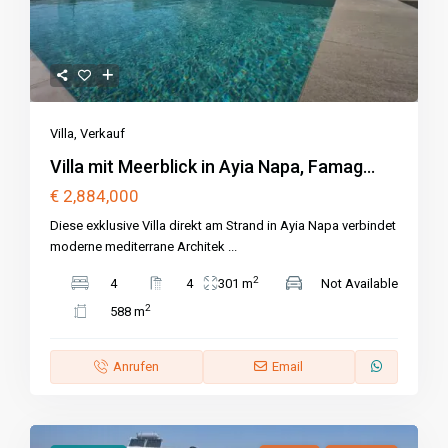
Villa
,
Verkauf
Villa mit Meerblick in Ayia Napa, Famag...
€ 2,884,000
Diese exklusive Villa direkt am Strand in Ayia Napa verbindet
moderne mediterrane Architek
...
2
4
4
301 m
Not Available
2
588 m
Anrufen
Email