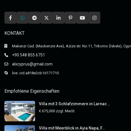
KONTAKT
Makenzi Cad. (Mackenzie Ave), Azize str. No:11, Trikomo (İskele), Cyp
+90 548 855 6751
alxcyprus@gmail.com
live:.cid.a818e2cb1d171710
Empfohlene Eigenschaften
Villa mit 3 Schlafzimmern in Larnac...
€ 675,000
zzgl. MwSt.
Villa mit Meerblick in Ayia Napa, F...