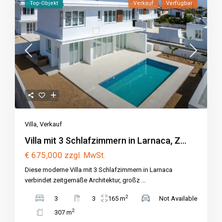
Top-Objekt
Verkauf
Verfügbar
Villa
,
Verkauf
Villa mit 3 Schlafzimmern in Larnaca, Z...
€ 675,000
zzgl. MwSt.
Diese moderne Villa mit 3 Schlafzimmern in Larnaca
verbindet zeitgemäße Architektur, großz
...
2
3
3
165 m
Not Available
2
307 m