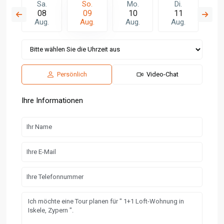
.
Sa.
So.
Mo.
Di.
M
7
08
09
10
11
1
.
Aug.
Aug.
Aug.
Aug.
Au
Persönlich
Video-Chat
Ihre Informationen