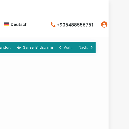
+905488556751
Deutsch
andort
Ganzer Bildschirm
Vorh.
Näch.