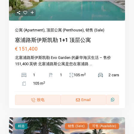
公寓 (Apartment)
,
顶层公寓 (Penthouse)
,
销售 (Sale)
塞浦路斯伊斯凯勒 1+1 顶层公寓
€ 151,400
北塞浦路斯伊斯凯勒 Evo Garden 的豪华海滨生活 – 售价
151,400 英镑 北塞浦路斯公寓是您在塞浦路 ...
2
1
1
105 m
2 cars
2
105 m
致电
Email
精选
销售 (Sale)
可售 (Available)