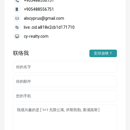
+905488556751
+905488556751
alxcyprus@gmail.com
live:.cid.a818e2cb1d171710
cy-realty.com
联络我
安排放映？