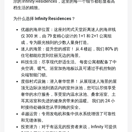
尔的 Infinity Residences，这里的每一个细节都彰显着高
档生活的精致。
为什么选择 Infinity Residences？
优越的海岸位置
：这座封闭式天堂距离迷人的海岸线
仅 300 米，由 79 套精心设计的 1+1 和 2+1 公寓组
成，专为眼光独到的少数人量身打造。
迷人的海景
：提升您的感官！ 从 4 楼起，我们 80% 的
住宅都能欣赏到壮丽无边的海景。
科技生活
：尽享现代舒适生活。 每套公寓都配备了中
央空调、暖气、浴室加热地板以及可通过手机控制的
尖端智能门锁。
度假村式设施
：潜入奢华世界！ 从展现迷人海景的屋
顶无边际泳池到酒店内的室外泳池，您可以尽情享受
奢华的水疗服务，享受室内温水泳池、桑拿浴室、土
耳其浴室和先进的健身房带来的温暖。 我们的 24 小
时接待处确保您从早到晚的安全。
卓越运营
：专用发电机和集中供水系统增强了可靠性
和无缝体验。
投资潜力
：对于有远见的投资者来说，Infinity 可提供