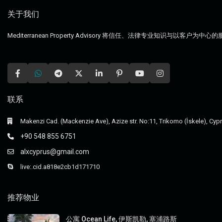
关于我们
Mediterranean Property Advisory 将信任、法律专业知
联系
Makenzi Cad. (Mackenzie Ave), Azize str. No:11, Trikomo (İskele), Cyp
+90 548 855 6751
alxcyprus@gmail.com
live:.cid.a818e2cb1d171710
推荐物业
公寓 Ocean Life, 伊斯凯勒, 塞浦路斯