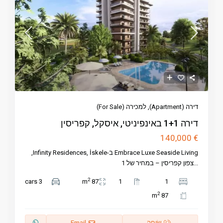
דירה (Apartment)
,
למכירה (For Sale)
דירה 1+1 באינפיניטי, איסקל, קפריסין
€ 140,000
Embrace Luxe Seaside Living ב-Infinity Residences, İskele,
...
צפון קפריסין – במחיר של 1
2
3 cars
87 m
1
1
2
87 m
שִׂיחָה
Email