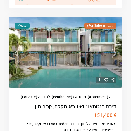
למכירה (For Sale)
מומלץ
דירה (Apartment)
,
פנטהאוז (Penthouse)
,
למכירה (For Sale)
דירת פנטהאוז 1+1 באיסקלה, קפריסין
€ 151,400
מגורים יוקרתיים על חוף הים ב-Evo Garden באיסקלה, צפון
...
קפריסין – זמין עבור £151,400 ה