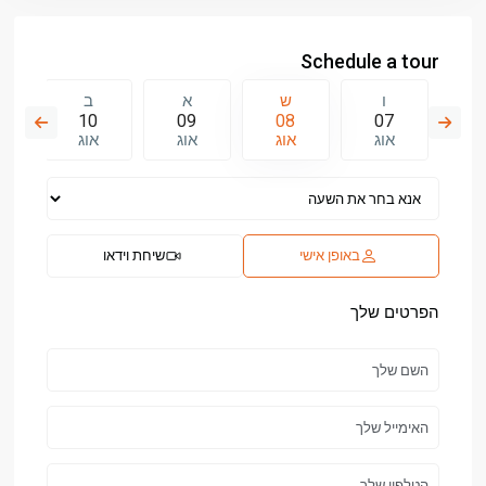
Schedule a tour
ו
ש
א
ב
10
09
08
07
1
ג
אוג
אוג
אוג
אוג
באופן אישי
שיחת וידאו
הפרטים שלך