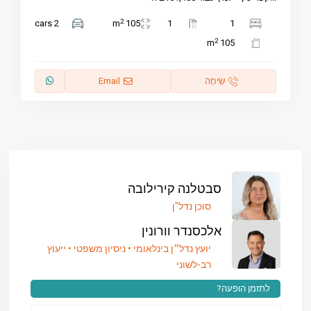
2
2 cars
105 m
1
1
2
105 m
שִׂיחָה
Email
סבטלנה קירילובה
סוכן נדל"ן
אלכסנדר וורונין
יועץ נדל״ן בינלאומי • ניסיון משפטי • ייעוץ
רב-לשוני
לתזמן הופעה?