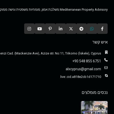
Mediterranean Property Advisory משלבת אמון, מומחיות משפטית וגישה ממוקדת לקוח, ומסייעת לרוכשים בינלאומיים להתמצא בשוק הנדל״ן למגורים ולהשקעה בקפריסין בביטחון ובבהירות.
איש קשר
nzi Cad. (Mackenzie Ave), Azize str. No:11, Trikomo (İskele), Cyprus
+90 548 855 6751
alxcyprus@gmail.com
live:.cid.a818e2cb1d171710
נכסים מומלצים