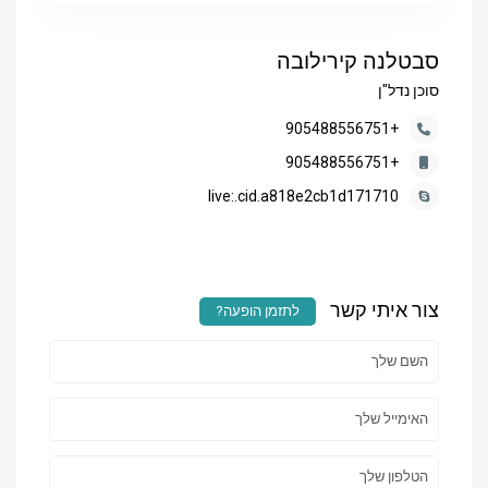
סבטלנה קירילובה
סוכן נדל"ן
+905488556751
+905488556751
live:.cid.a818e2cb1d171710
צור איתי קשר
לתזמן הופעה?