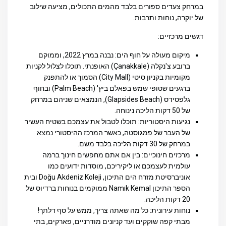
במרחק צעדים ספורים בלבד מהמים התכולים, מציעה שילוב
של יוקרה, נוחות ותרבות.
דגשים מרכזיים
:
מיקום מעולה על חוף הים
: נבנה במרץ 2022, וממוקם
ברובע צ'נקלה (Çanakkale) האופנתי. תוכלו לצלול לקניות
מקומיות בקניון סיטי (City Mall) הסמוך או להתפנק
ברגעים שטופי שמש בפאלם ביץ' (Palm Beach) ובחוף
גלפסידס (Glapsides Beach), הנמצאים שניהם במרחק
של 50 דקות הליכה נינוחה.
נגיעות היסטוריות
: תוכלו לטבול את עצמכם בשטיח העשיר
של העבר של פמגוסטה, כאשר המרכז ההיסטורי נמצא
במרחק של 30 דקות הליכה בלבד משם.
מרכזים חינוכיים
: בין אם אתם מחפשים חינוך ברמה
עולמית לעצמכם או ליקיריכם, מוסדות ידועים כמו
אוניברסיטת מזרח הים התיכון, Doğu Akdeniz Koleji ובית
הספר התיכון Namık Kemal ממוקמים בנוחות ברדיוס של
20 דקות הליכה.
נוחות עירונית
: כל מה שאתה צריך, ממש על סף דלתך!
מבתי קפה שוקקים ועד קניונים מודרניים, פארקים, בתי